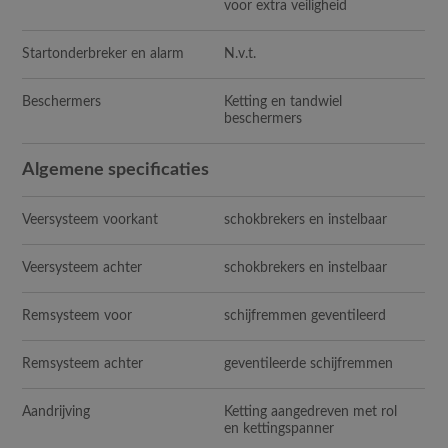
voor extra veiligheid
Startonderbreker en alarm
N
.v.t.
Beschermers
Ketting en tandwiel
beschermers
Algemene specificaties
Veersysteem voorkant
schokbrekers en instelbaar
Veersysteem achter
schokbrekers en instelbaar
Remsysteem voor
schijfremmen geventileerd
Remsysteem achter
geventileerde schijfremmen
Aandrijving
Ketting aangedreven met rol
en kettingspanner