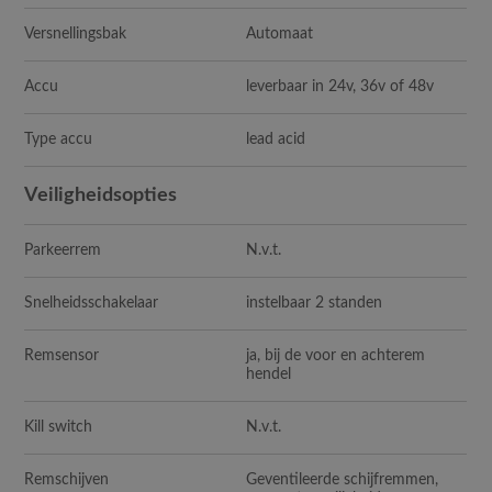
Versnellingsbak
Automaat
Accu
leverbaar in 24v, 36v of 48v
Type accu
lead acid
Veiligheidsopties
Parkeerrem
N.v.t.
Snelheidsschakelaar
instelbaar 2 standen
Remsensor
ja, bij de voor en achterem
hendel
Kill switch
N.v.t.
Remschijven
Geventileerde schijfremmen,