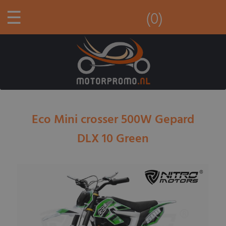
☰
(0)
Eco Mini crosser 500W Gepard
DLX 10 Green