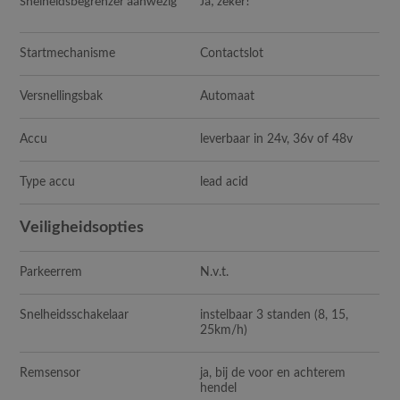
Snelheidsbegrenzer aanwezig
Ja, zeker!
Startmechanisme
Contactslot
Versnellingsbak
Automaat
Accu
leverbaar in 24v, 36v of 48v
Type accu
lead acid
Veiligheidsopties
Parkeerrem
N.v.t.
Snelheidsschakelaar
instelbaar 3 standen (8, 15,
25km/h)
Remsensor
ja, bij de voor en achterem
hendel