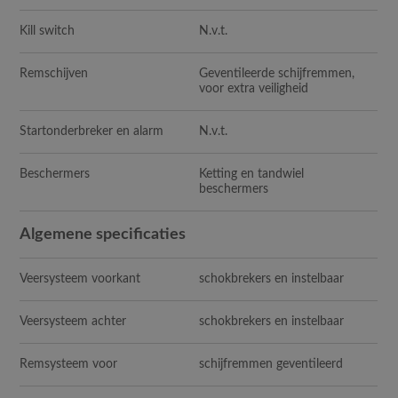
Kill switch
N.v.t.
Remschijven
Geventileerde schijfremmen,
voor extra veiligheid
Startonderbreker en alarm
N
.v.t.
Beschermers
Ketting en tandwiel
beschermers
Algemene specificaties
Veersysteem voorkant
schokbrekers en instelbaar
Veersysteem achter
schokbrekers en instelbaar
Remsysteem voor
schijfremmen geventileerd