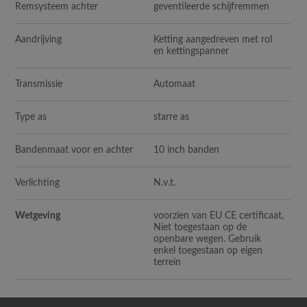
Remsysteem achter
geventileerde schijfremmen
Aandrijving
Ketting aangedreven met rol
en kettingspanner
Transmissie
Automaat
Type as
starre as
Bandenmaat voor en achter
10 inch banden
Verlichting
N.v.t.
Wetgeving
voorzien van EU CE certificaat,
Niet toegestaan op de
openbare wegen. Gebruik
enkel toegestaan op eigen
terrein