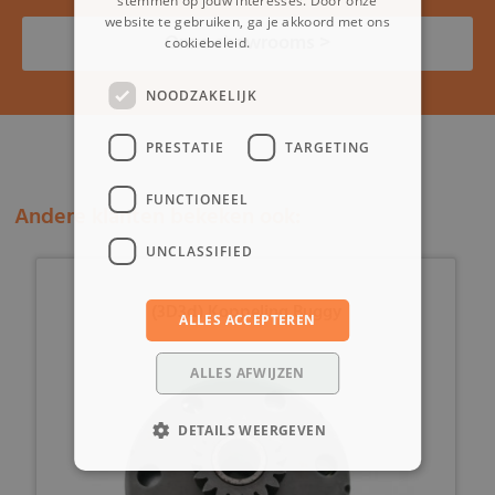
stemmen op jouw interesses. Door onze
website te gebruiken, ga je akkoord met ons
Onze showrooms >
cookiebeleid.
Lees verder
NOODZAKELIJK
PRESTATIE
TARGETING
FUNCTIONEEL
Andere klanten bekeken ook:
UNCLASSIFIED
(3D3d) Koppeling Buggy
ALLES ACCEPTEREN
ALLES AFWIJZEN
DETAILS WEERGEVEN