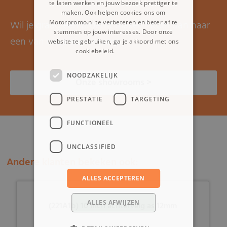
te laten werken en jouw bezoek prettiger te
maken. Ook helpen cookies ons om
Wil je graag een proefrit maken? Kom dan naar
Motorpromo.nl te verbeteren en beter af te
stemmen op jouw interesses. Door onze
een van onze showrooms.
website te gebruiken, ga je akkoord met ons
cookiebeleid.
Lees verder
NOODZAKELIJK
Onze showrooms >
PRESTATIE
TARGETING
FUNCTIONEEL
UNCLASSIFIED
Andere klanten bekeken ook:
ALLES ACCEPTEREN
ALLES AFWIJZEN
(221A1b) 10 inch achtervelg as 12mm