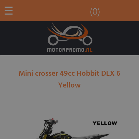
☰
(0)
Mini crosser 49cc Hobbit DLX 6
Yellow