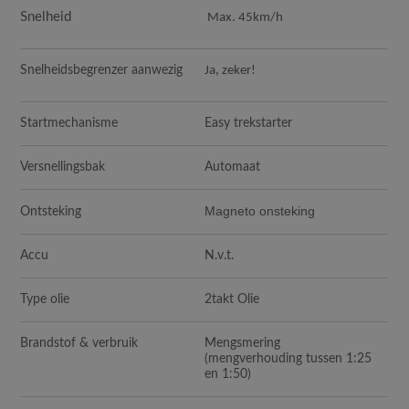
Snelheid
Max. 45km/h
Snelheidsbegrenzer aanwezig
Ja, zeker!
Startmechanisme
Easy trekstarter
Versnellingsbak
Automaat
Magneto onsteking
Ontsteking
Accu
N.v.t.
Type olie
2takt Olie
Brandstof & verbruik
Mengsmering
(mengverhouding tussen 1:25
en 1:50)