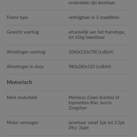
onderdelen zijn leverbaar
Frame type
verkrijgbaar in 3 staaldiktes
Gewicht voertuig
afhankelijk van het frametype,
tot 65kg belastbaar
Afmetingen voertuig
1060x210x700
(LxBxH)
Afmetingen in doos
980x280x520
(LxBxH)
Motorisch
Merk motorblok
Merkloos (Geen licentie) of
topmerken lifan, loncin,
Zongshen
Motor vermogen
Leverbaar vanaf 2pk tot 3.5pk
49cc 2takt