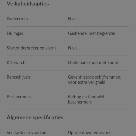
Veiligheidsopties
Parkeerrem
N.v.t.
Duimgas
Gashendel met begrenzer
Startonderbreker en alarm
N.v.t.
Kill switch
Dodemansknop met koord
Remschijven
Geventileerde schijfremmen,
voor extra veiligheid
Beschermers
Ketting en tandwiel
beschermers
Algemene specificaties
Veersysteem voorkant
Upside down voorvork