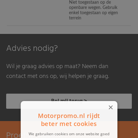
Niet toegestaan op de
openbare wegen. Gebruik
enkel toegestaan op eigen
terrein
Advies nodig?
Wil je graag advies op maat? Neem dan
contact met ons op, wij helpen je graag.
Bel mij terug >
×
Motorpromo.nl rijdt
beter met cookies
Proefrit maken?
We gebruiken cookies om onze website goed