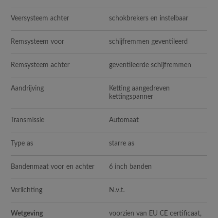
Veersysteem achter
schokbrekers en instelbaar
Remsysteem voor
schijfremmen geventileerd
Remsysteem achter
geventileerde schijfremmen
Aandrijving
Ketting aangedreven
kettingspanner
Transmissie
Automaat
Type as
starre as
Bandenmaat voor en achter
6 inch banden
Verlichting
N.v.t.
Wetgeving
voorzien van EU CE certificaat,