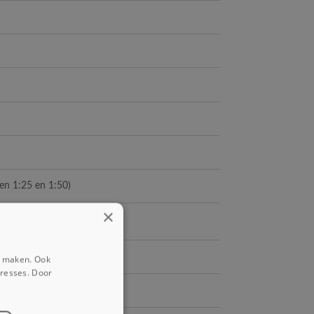
n 1:25 en 1:50)
×
e maken. Ook
eresses. Door