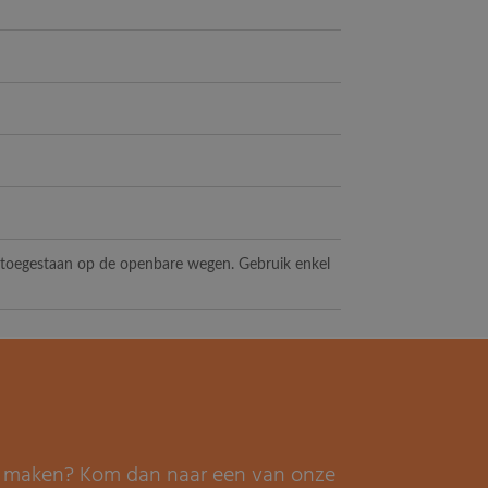
t toegestaan op de openbare wegen. Gebruik enkel
it maken? Kom dan naar een van onze