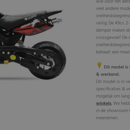
wie voor het eers
veel andere mode
snelheidsbegrenz
veilig. De 49cc 2
demper maken dit
crossgevoel! De c
snelheidsbegrenze
behaalt een maxi
Dit model is 
& werkend.
Dit model is in v
specificaties & v
mogelijk om lang
winkels
. We heb
in de showroom kl
meenemen.