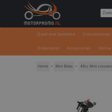
Quad met kenteken
Crossmotoren
Onderdelen
Accessoires
Online
Home
>
Mini Bikes
>
49cc Mini crosser