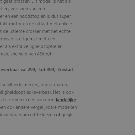
t gaat crossen. Dit model is net als
llen, voorzien van een
er en een noodstop en is dus super
-takt motor en de uitlaat met enkele
 de ultieme crosser met het echte
rosser is uitgerust met een
r als extra veiligheidsoptie en
male snelheid van 45km/h
leverbaar va. 299,- tot 399,- Gestart
erschillende merken, frame-maten,
eiligheidsopties leverbaar. Het is ook
s te komen in één van onze
landelijke
ben ook andere vergelijkbare modellen
aar staan om uit te kiezen of gelijk