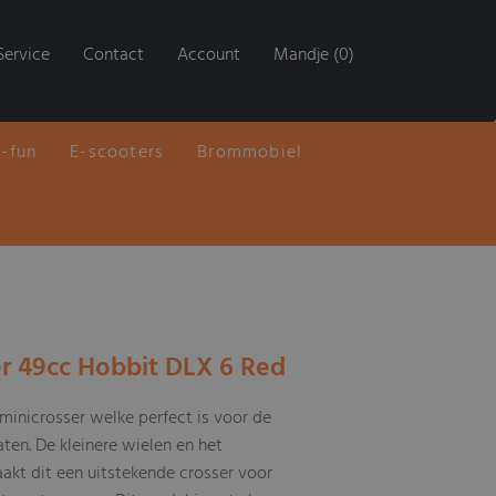
Service
Contact
Account
Mandje (0)
E-fun
E-scooters
Brommobiel
er 49cc Hobbit DLX 6 Red
minicrosser welke perfect is voor de
aten. De kleinere wielen en het
akt dit een uitstekende crosser voor