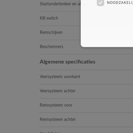
NOODZAKELI
Startonderbreker en alarm
Kill switch
Remschijven
Beschermers
Algemene specificaties
Veersysteem voorkant
Veersysteem achter
Remsysteem voor
Remsysteem achter