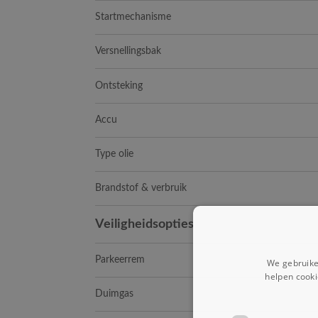
Startmechanisme
Versnellingsbak
Ontsteking
Accu
Type olie
Brandstof & verbruik
Veiligheidsopties
Parkeerrem
We gebruike
helpen cooki
Duimgas