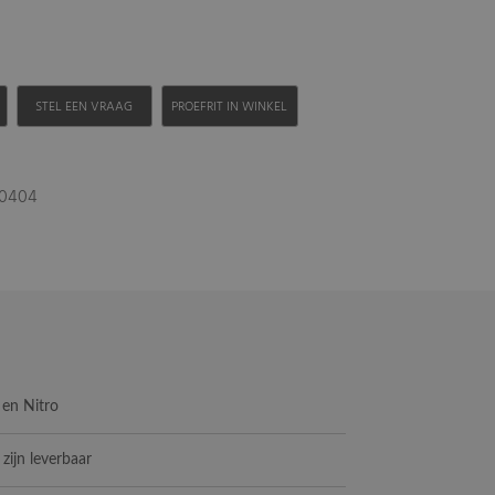
H
STEL EEN VRAAG
PROEFRIT IN WINKEL
00404
d en Nitro
 zijn leverbaar