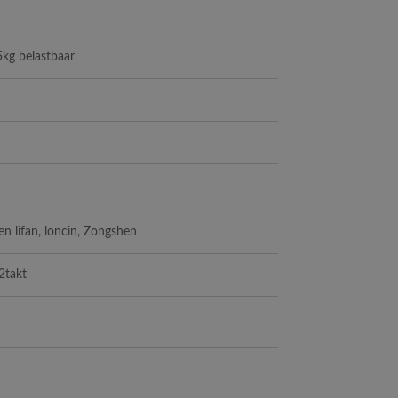
5kg belastbaar
n lifan, loncin, Zongshen
2takt