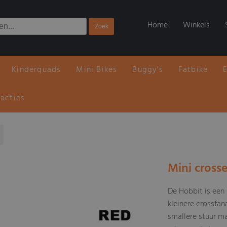
Home
Winkels
Kinderquads
Mini Bikes
Buggy's
Fatbike
 acties
s
Mini cross
De Hobbit is een 
kleinere crossfan
smallere stuur ma