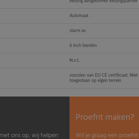
Ketting aangedreven kettingspanner
Automaat
starre as
6 inch banden
N.v.t.
voorzien van EU CE certificaat, Nie
toegestaan op eigen terrein
Proefrit maken?
met ons op, wij helpen
Wil je graag een proefr