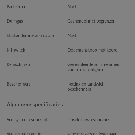
Parkeerrem
N.v.t.
Duimgas
Gashendel met begrenzer
Startonderbreker en alarm
N.v.t.
Kill switch
Dodemansknop met koord
Remschijven
Geventileerde schijfremmen,
voor extra veiligheid
Beschermers
Ketting en tandwiel
beschermers
Algemene specificaties
Veersysteem voorkant
Upside down voorvork
Veersysteem achter
schokbrekers en instelbaar