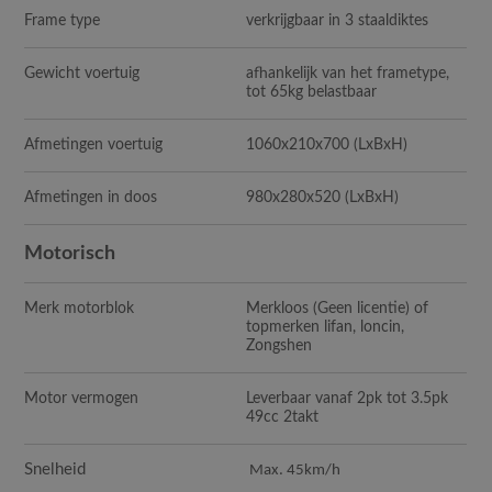
Frame type
verkrijgbaar in 3 staaldiktes
Gewicht voertuig
afhankelijk van het frametype,
tot 65kg belastbaar
Afmetingen voertuig
1060x210x700
(LxBxH)
Afmetingen in doos
980x280x520
(LxBxH)
Motorisch
Merk motorblok
Merkloos (Geen licentie) of
topmerken lifan, loncin,
Zongshen
Motor vermogen
Leverbaar vanaf 2pk tot 3.5pk
49cc 2takt
Snelheid
Max. 45km/h