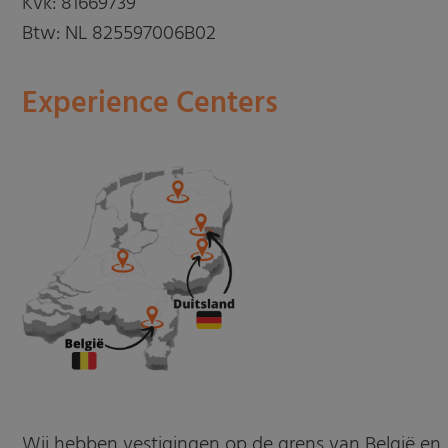
Kvk: 81669739
Btw: NL 825597006B02
Experience Centers
Wij hebben vestigingen op de grens van België en