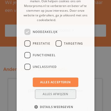
Wil je graag een proefrit maken? Kom dan naar
maken. Ook helpen cookies ons om
Motorpromo.nl te verbeteren en beter af te
een van onze showrooms.
stemmen op jouw interesses. Door onze
website te gebruiken, ga je akkoord met ons
cookiebeleid.
Lees verder
Onze showrooms >
NOODZAKELIJK
PRESTATIE
TARGETING
FUNCTIONEEL
UNCLASSIFIED
Andere klanten bekeken ook:
ALLES ACCEPTEREN
(24R1d) Verlichtingskap Python
ALLES AFWIJZEN
DETAILS WEERGEVEN