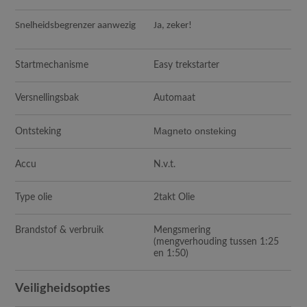
Snelheidsbegrenzer aanwezig
Ja, zeker!
Startmechanisme
Easy trekstarter
Versnellingsbak
Automaat
Magneto onsteking
Ontsteking
Accu
N.v.t.
Type olie
2takt Olie
Brandstof & verbruik
Mengsmering
(mengverhouding tussen 1:25
en 1:50)
Veiligheidsopties