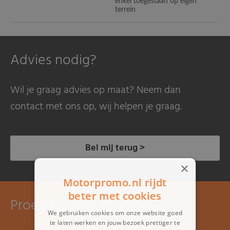
enkel toegestaan op eigen
terrein
Advies nodig?
Wil je graag advies op maat? Neem dan
contact met ons op, wij helpen je graag.
Bel mij terug >
×
Motorpromo.nl rijdt
beter met cookies
Proefrit maken?
We gebruiken cookies om onze website goed
te laten werken en jouw bezoek prettiger te