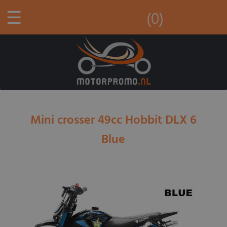
☰
(0)
Mini crosser 49cc Hobbit DLX 6
Blue