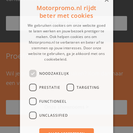
Motorpromo.nl rijdt
beter met cookies
Bel mij terug >
We gebruiken cookies om onze website goed
te laten werken en jouw bezoek prettiger te
maken. Ook helpen cookies ons om
Motorpromo.nl te verbeteren en beter af te
stemmen op jouw interesses. Door onze
Proefrit maken?
website te gebruiken, ga je akkoord met ons
cookiebeleid.
Lees verder
Wil je graag een proefrit maken? Kom dan naar
NOODZAKELIJK
een van onze showrooms.
PRESTATIE
TARGETING
FUNCTIONEEL
Onze showrooms >
UNCLASSIFIED