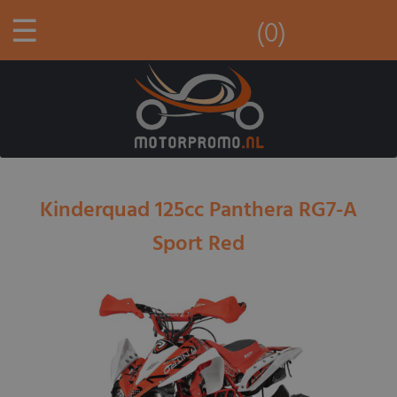
☰
(0)
Kinderquad 125cc Panthera RG7-A
Sport Red