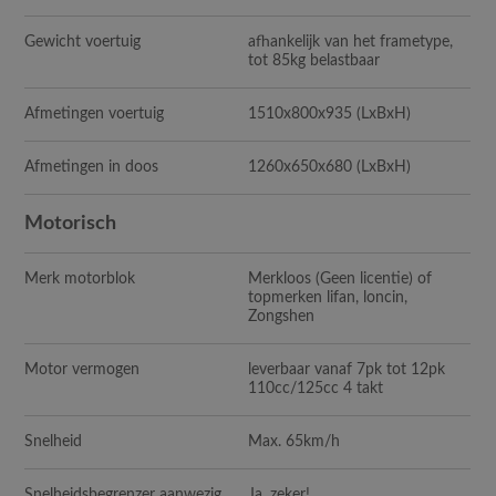
Gewicht voertuig
afhankelijk van het frametype,
tot 85kg belastbaar
Afmetingen voertuig
1510x800x935 (LxBxH)
Afmetingen in doos
1260x650x680 (LxBxH)
Motorisch
Merk motorblok
Merkloos (Geen licentie) of
topmerken lifan, loncin,
Zongshen
Motor vermogen
leverbaar vanaf 7pk tot 12pk
110cc/125cc 4 takt
Snelheid
Max. 65km/h
Snelheidsbegrenzer aanwezig
Ja, zeker!