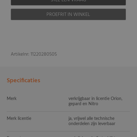
STEL EEN VRAAG
PROEFRIT IN WINKEL
Artikelnr: 11220280505
Specificaties
Merk
verkrijgbaar in licentie Orion,
gepard en Nitro
Merk licentie
ja, vrijwel alle technische
onderdelen zijn leverbaar