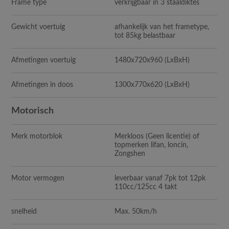
Frame type
verkrijgbaar in 3 staaldiktes
Gewicht voertuig
afhankelijk van het frametype,
tot 85kg belastbaar
Afmetingen voertuig
1480x720x960 (LxBxH)
Afmetingen in doos
1300x770x620 (LxBxH)
Motorisch
Merk motorblok
Merkloos (Geen licentie) of
topmerken lifan, loncin,
Zongshen
Motor vermogen
leverbaar vanaf 7pk tot 12pk
110cc/125cc 4 takt
snelheid
Max. 50km/h