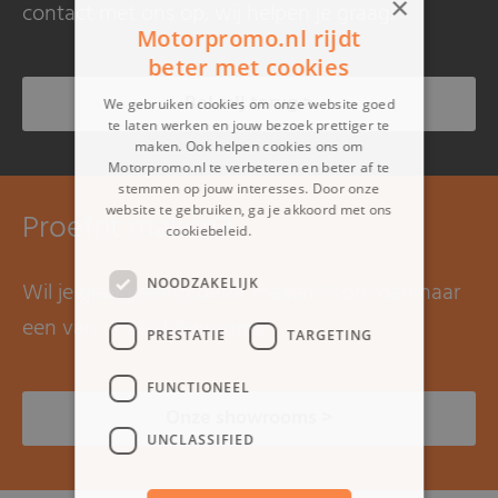
×
contact met ons op, wij helpen je graag.
Motorpromo.nl rijdt
beter met cookies
Bel mij terug >
We gebruiken cookies om onze website goed
te laten werken en jouw bezoek prettiger te
maken. Ook helpen cookies ons om
Motorpromo.nl te verbeteren en beter af te
stemmen op jouw interesses. Door onze
website te gebruiken, ga je akkoord met ons
Proefrit maken?
cookiebeleid.
Lees verder
NOODZAKELIJK
Wil je graag een proefrit maken? Kom dan naar
een van onze showrooms.
PRESTATIE
TARGETING
FUNCTIONEEL
Onze showrooms >
UNCLASSIFIED