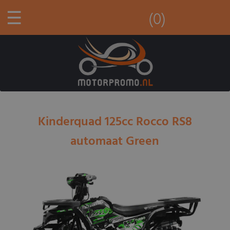
☰
(0)
Kinderquad 125cc Rocco RS8
automaat Green