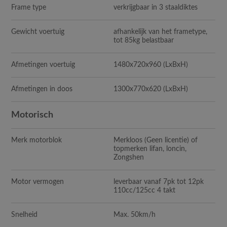
Frame type
verkrijgbaar in 3 staaldiktes
Gewicht voertuig
afhankelijk van het frametype,
tot 85kg belastbaar
Afmetingen voertuig
1480x720x960 (LxBxH)
Afmetingen in doos
1300x770x620 (LxBxH)
Motorisch
Merk motorblok
Merkloos (Geen licentie) of
topmerken lifan, loncin,
Zongshen
Motor vermogen
leverbaar vanaf 7pk tot 12pk
110cc/125cc 4 takt
Snelheid
Max. 50km/h