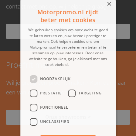
×
contact met ons op, wij helpen je graag.
Motorpromo.nl rijdt
beter met cookies
Bel mij terug >
We gebruiken cookies om onze website goed
te laten werken en jouw bezoek prettiger te
maken. Ook helpen cookies ons om
Motorpromo.nl te verbeteren en beter af te
stemmen op jouw interesses. Door onze
website te gebruiken, ga je akkoord met ons
Proefrit maken?
cookiebeleid.
Lees verder
NOODZAKELIJK
Wil je graag een proefrit maken? Kom dan naar
een van onze showrooms.
PRESTATIE
TARGETING
FUNCTIONEEL
Onze showrooms >
UNCLASSIFIED