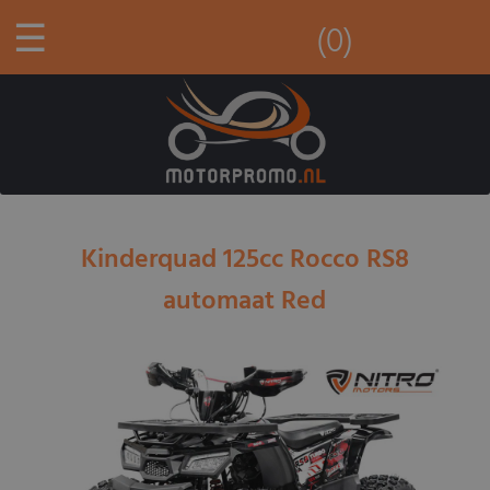
☰
(0)
Kinderquad 125cc Rocco RS8
automaat Red