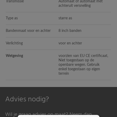
Transmissie
Automaat of automaat met
achteruit versnelling
Type as
starre as
Bandenmaat voor en achter
8 inch banden
Verlichting
voor en achter
Wetgeving
voorzien van EU CE certificaat,
Niet toegestaan op de
openbare wegen. Gebruik
enkel toegestaan op eigen
terrein
Advies nodig?
Wil je graag advies op maat? Neem dan