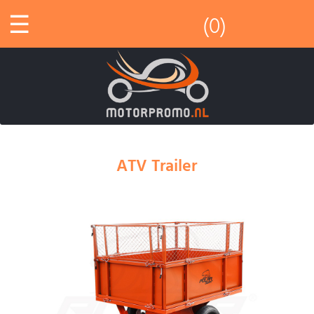
☰
(0)
ATV Trailer