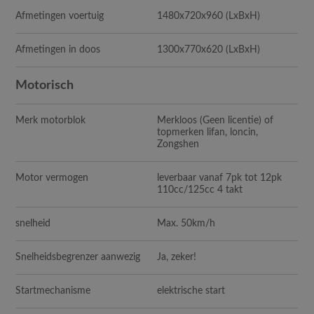
Afmetingen voertuig
1480x720x960 (LxBxH)
Afmetingen in doos
1300x770x620 (LxBxH)
Motorisch
Merk motorblok
Merkloos (Geen licentie) of
topmerken lifan, loncin,
Zongshen
Motor vermogen
leverbaar vanaf 7pk tot 12pk
110cc/125cc 4 takt
snelheid
Max. 50km/h
Snelheidsbegrenzer aanwezig
Ja, zeker!
Startmechanisme
elektrische start