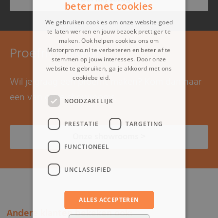
beter met cookies
We gebruiken cookies om onze website goed
te laten werken en jouw bezoek prettiger te
maken. Ook helpen cookies ons om
Proefrit maken?
Motorpromo.nl te verbeteren en beter af te
stemmen op jouw interesses. Door onze
website te gebruiken, ga je akkoord met ons
cookiebeleid.
Lees verder
Wil je graag een proefrit maken? Kom dan naar
een van onze showrooms.
NOODZAKELIJK
PRESTATIE
TARGETING
Onze showrooms >
FUNCTIONEEL
UNCLASSIFIED
ALLES ACCEPTEREN
Andere klanten bekeken ook: