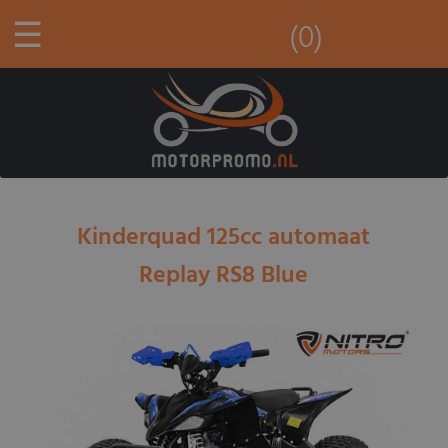
☰
(0)
Kinderquad 125cc automaat
Replay RS8 Blue