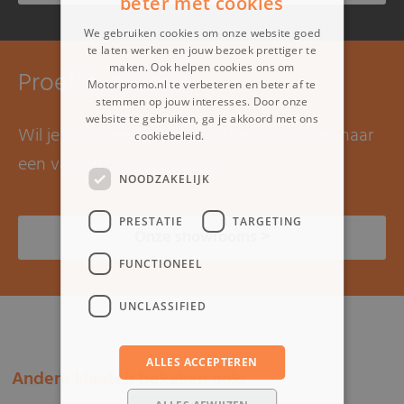
beter met cookies
We gebruiken cookies om onze website goed
te laten werken en jouw bezoek prettiger te
maken. Ook helpen cookies ons om
Proefrit maken?
Motorpromo.nl te verbeteren en beter af te
stemmen op jouw interesses. Door onze
website te gebruiken, ga je akkoord met ons
Wil je graag een proefrit maken? Kom dan naar
cookiebeleid.
Lees verder
een van onze showrooms.
NOODZAKELIJK
PRESTATIE
TARGETING
Onze showrooms >
FUNCTIONEEL
UNCLASSIFIED
ALLES ACCEPTEREN
Andere klanten bekeken ook: