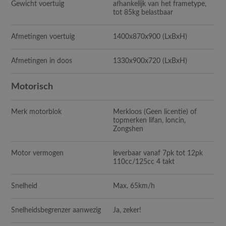
Gewicht voertuig
afhankelijk van het frametype,
tot 85kg belastbaar
Afmetingen voertuig
1400x870x900 (LxBxH)
Afmetingen in doos
1330x900x720 (LxBxH)
Motorisch
Merk motorblok
Merkloos (Geen licentie) of
topmerken lifan, loncin,
Zongshen
Motor vermogen
leverbaar vanaf 7pk tot 12pk
110cc/125cc 4 takt
Snelheid
Max. 65km/h
Snelheidsbegrenzer aanwezig
Ja, zeker!