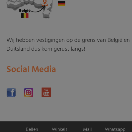
Wij hebben vestigingen op de grens van België en
Duitsland dus kom gerust langs!
Social Media
Bellen
Winkels
Mail
Whatsapp
Motorpromo.nl door
ProShops