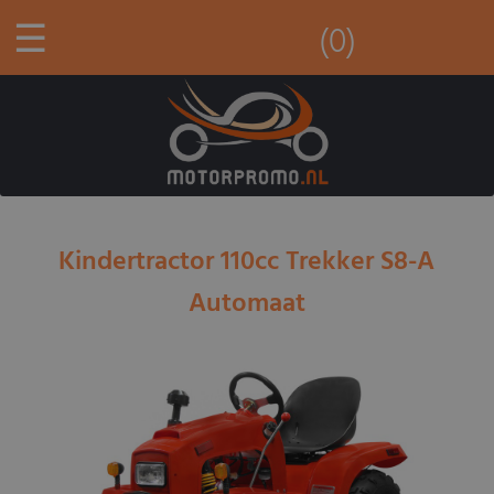
☰
(0)
Kindertractor 110cc Trekker S8-A
Automaat