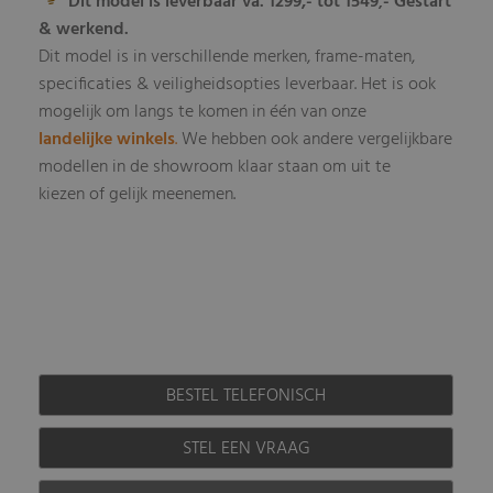
Dit model is leverbaar va. 1299,- tot 1549
- Gestart
,
& werkend.
Dit model is in verschillende merken, frame-maten,
specificaties & veiligheidsopties leverbaar
Het is ook
.
mogelijk om langs te komen in één van onze
landelijke winkels
.
We hebben ook andere vergelijkbare
modellen in de showroom klaar staan om uit te
kiezen of gelijk meenemen.
BESTEL TELEFONISCH
STEL EEN VRAAG