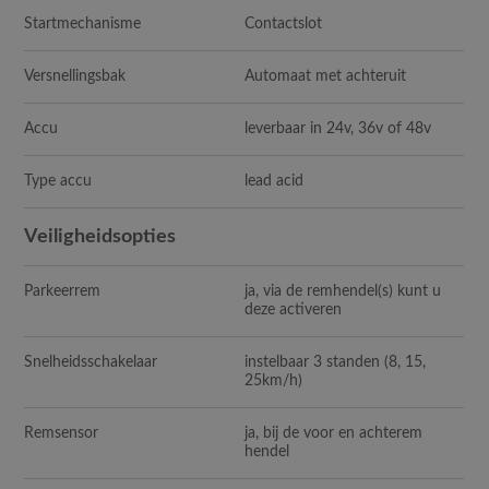
Startmechanisme
Contactslot
Versnellingsbak
Automaat met achteruit
Accu
leverbaar in 24v, 36v of 48v
Type accu
lead acid
Veiligheidsopties
Parkeerrem
ja, via de remhendel(s) kunt u
deze activeren
Snelheidsschakelaar
instelbaar 3 standen (8, 15,
25km/h)
Remsensor
ja, bij de voor en achterem
hendel