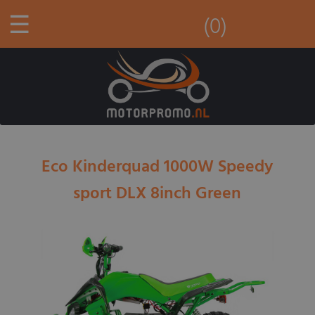
☰
(0)
Eco Kinderquad 1000W Speedy
sport DLX 8inch Green