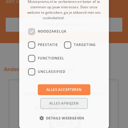
een van onze showrooms.
Motorpromo.nl te verbeteren en beter af te
stemmen op jouw interesses. Door onze
website te gebruiken, ga je akkoord met ons
cookiebeleid.
Lees verder
Onze showrooms >
NOODZAKELIJK
PRESTATIE
TARGETING
FUNCTIONEEL
Andere klanten bekeken ook:
UNCLASSIFIED
ALLES ACCEPTEREN
(35B2f) CDi scooter 32 Km/h (Z02) (90713)
ALLES AFWIJZEN
DETAILS WEERGEVEN