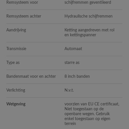
Remsysteem voor
schijfremmen geventileerd
Remsysteem achter
Hydraulische schijfremmen
Aandrijving
Ketting aangedreven met rol
en kettingspanner
Transmissie
Automaat
Type as
starre as
Bandenmaat voor en achter
8 inch banden
Verlichting
N.v.t.
Wetgeving
voorzien van EU CE certificaat,
Niet toegestaan op de
openbare wegen. Gebruik
enkel toegestaan op eigen
terrein