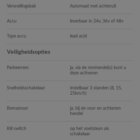
Versnellingsbak
Automaat met achteruit
Accu
leverbaar in 24v, 36v of 48v
Type accu
lead acid
Veiligheidsopties
Parkeerrem
ja, via de remhendel(s) kunt u
deze activeren
Snelheidsschakelaar
instelbaar 3 standen (8, 15,
25km/h)
Remsensor
ja, bij de voor en achterem
hendel
Kill switch
op het voetsteun als
schakelaar