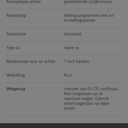
Remsysteem achter
geventileerde schijfremmen
Aandrijving
Ketting aangedreven met rol
en kettingspanner
Transmissie
Automaat
Type as
starre as
Bandenmaat voor en achter
7 inch banden
Verlichting
N.v.t.
Wetgeving
voorzien van EU CE certificaat,
Niet toegestaan op de
openbare wegen. Gebruik
enkel toegestaan op eigen
terrein