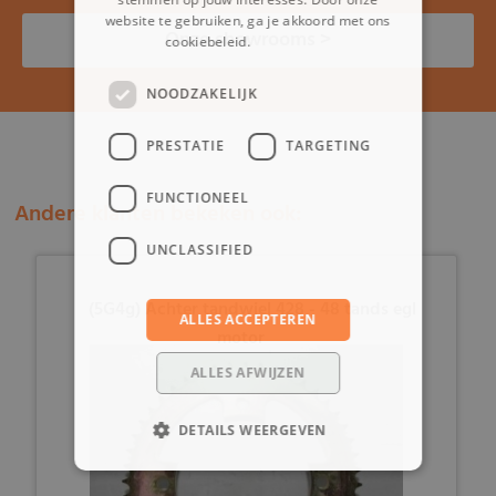
website te gebruiken, ga je akkoord met ons
Onze showrooms >
cookiebeleid.
Lees verder
NOODZAKELIJK
PRESTATIE
TARGETING
FUNCTIONEEL
Andere klanten bekeken ook:
UNCLASSIFIED
(5G4g) Achter tandwiel 428 - 48 tands egl
ALLES ACCEPTEREN
motor
ALLES AFWIJZEN
DETAILS WEERGEVEN