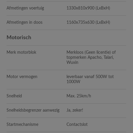
Afmetingen voertuig
1330x810x900 (LxBxH)
Afmetingen in doos
1160x735x630 (LxBxH)
Motorisch
Merk motorblok
Merkloos (Geen licentie) of
topmerken Apacho, Talari,
Wuxin
Motor vermogen
leverbaar vanaf 500W tot
1000W
Snelheid
Max. 25km/h
Snelheidsbegrenzer aanwezig
Ja, zeker!
Startmechanisme
Contactslot