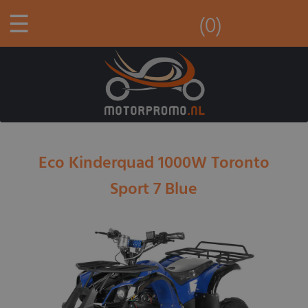
☰
(0)
Eco Kinderquad 1000W Toronto
Sport 7 Blue