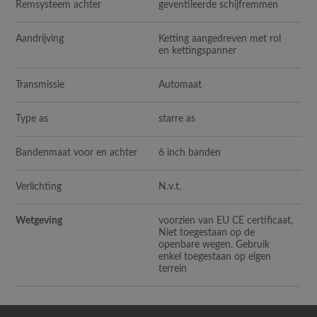
Remsysteem achter
geventileerde schijfremmen
Aandrijving
Ketting aangedreven met rol
en kettingspanner
Transmissie
Automaat
Type as
starre as
Bandenmaat voor en achter
6 inch banden
Verlichting
N.v.t.
Wetgeving
voorzien van EU CE certificaat,
Niet toegestaan op de
openbare wegen. Gebruik
enkel toegestaan op eigen
terrein