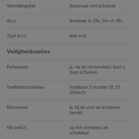
Versnellingsbak
Automaat met achteruit
Accu
leverbaar in 24v, 36v of 48v
Type accu
lead acid
Veiligheidsopties
Parkeerrem
ja, via de remhendel(s) kunt u
deze activeren
Snelheidsschakelaar
instelbaar 3 standen (8, 15,
25km/h)
Remsensor
ja, bij de voor en achterem
hendel
Kill switch
op het voetsteun als
schakelaar