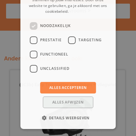
website te gebruiken, ga je akkoord met ons
Onze showrooms >
cookiebeleid.
Lees verder
NOODZAKELIJK
PRESTATIE
TARGETING
FUNCTIONEEL
Andere klanten bekeken ook:
UNCLASSIFIED
(3C3b) Easy Trekstarter aluminium + vliegwiel
ALLES ACCEPTEREN
ALLES AFWIJZEN
DETAILS WEERGEVEN