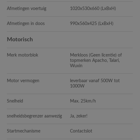
Afmetingen voertuig
1020x530x660 (LxBxH)
Afmetingen in doos
990x560x425 (LxBxH)
Motorisch
Merk motorblok
Merkloos (Geen licentie) of
topmerken Apacho, Talari,
Wuxin
Motor vermogen
leverbaar vanaf 500W tot
1000W
Snelheid
Max. 25km/h
snelheidsbegrenzer aanwezig
Ja, zeker!
Startmechanisme
Contactslot