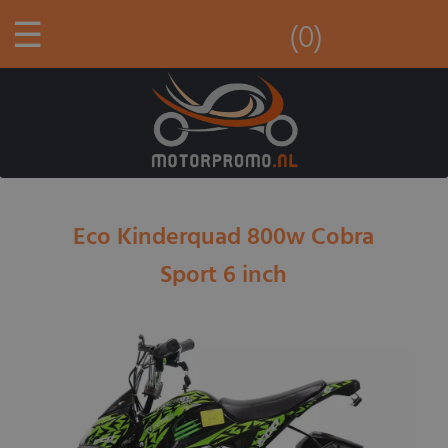
☰
(0)
Eco Kinderquad 800w Cobra
Sport 6 inch