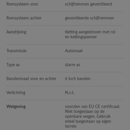
Remsysteem voor
schijfremmen geventileerd
Remsysteem achter
geventileerde schijfremmen
Aandrijving
Ketting aangedreven met rol
en kettingspanner
Transmissie
Automaat
Type as
starre as
Bandenmaat voor en achter
6 inch banden
Verlichting
N.v.t.
Wetgeving
voorzien van EU CE certificaat,
Niet toegestaan op de
openbare wegen. Gebruik
enkel toegestaan op eigen
terrein