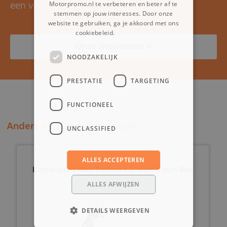
een van onze showrooms.
Motorpromo.nl te verbeteren en beter af te
stemmen op jouw interesses. Door onze
website te gebruiken, ga je akkoord met ons
cookiebeleid.
Lees verder
Onze showrooms >
NOODZAKELIJK
PRESTATIE
TARGETING
FUNCTIONEEL
Andere klanten bekeken ook:
UNCLASSIFIED
ALLES ACCEPTEREN
Kinderquad 49cc Python + E-start 6 inch Red
ALLES AFWIJZEN
DETAILS WEERGEVEN