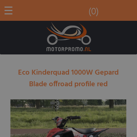
☰
(0)
Eco Kinderquad 1000W Gepard
Blade offroad profile red