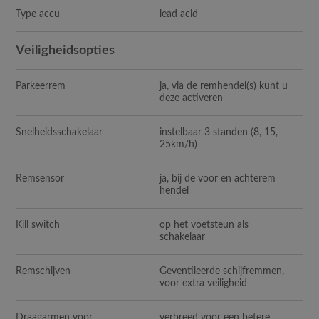
Type accu
lead acid
Veiligheidsopties
Parkeerrem
ja, via de remhendel(s) kunt u
deze activeren
Snelheidsschakelaar
instelbaar 3 standen (8, 15,
25km/h)
Remsensor
ja, bij de voor en achterem
hendel
Kill switch
op het voetsteun als
schakelaar
Remschijven
Geventileerde schijfremmen,
voor extra veiligheid
Draagarmen voor
verbreed voor een betere