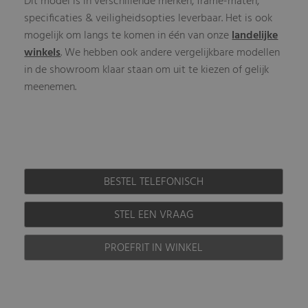
Dit model is in verschillende merken, frame-maten,
specificaties & veiligheidsopties leverbaar. Het is ook
mogelijk om langs te komen in één van onze
landelijke
winkels
. We hebben ook andere vergelijkbare modellen
in de showroom klaar staan om uit te kiezen of gelijk
meenemen.
BESTEL TELEFONISCH
STEL EEN VRAAG
PROEFRIT IN WINKEL