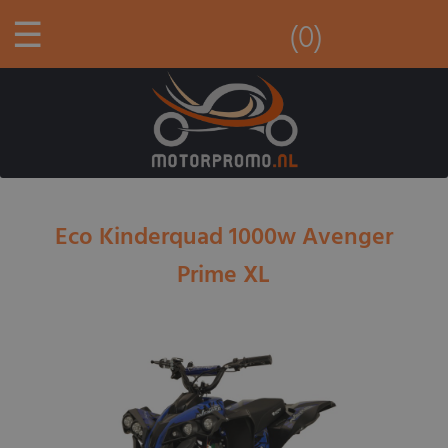
☰
(0)
Eco Kinderquad 1000w Avenger
Prime XL