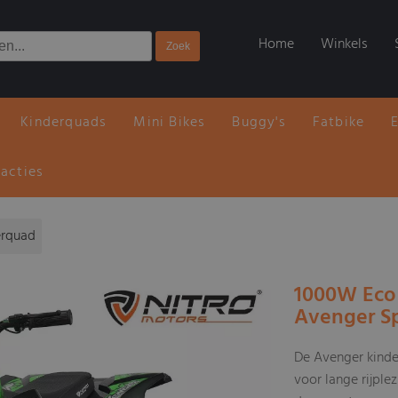
Home
Winkels
Kinderquads
Mini Bikes
Buggy's
Fatbike
 acties
erquad
1000W Eco
Avenger Sp
De Avenger kinde
voor lange rijple