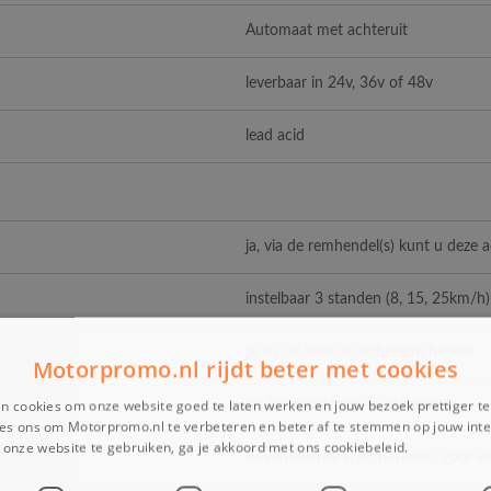
Automaat met achteruit
leverbaar in 24v, 36v of 48v
lead acid
ja, via de remhendel(s) kunt u deze 
instelbaar 3 standen (8, 15, 25km/h)
ja, bij de voor en achterem hendel
Motorpromo.nl rijdt beter met cookies
n cookies om onze website goed te laten werken en jouw bezoek prettiger t
op het voetsteun als schakelaar
es ons om Motorpromo.nl te verbeteren en beter af te stemmen op jouw int
onze website te gebruiken, ga je akkoord met ons cookiebeleid.
Lees verder
Geventileerde schijfremmen, voor ext