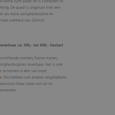
n extra ruim zadel en is compleet te
hting. De quad is uitgerust met een
r als extra veiligheidsoptie en
male snelheid van 25km/h
leverbaar va. 599,- tot 699,- Gestart
erschillende merken, frame-maten,
eiligheidsopties leverbaar. Het is ook
s te komen in één van onze
ls
. We hebben ook andere vergelijkbare
howroom klaar staan om uit te
 meenemen.