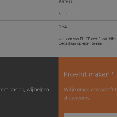
starre as
6 inch banden
N.v.t.
voorzien van EU CE certificaat, Nie
toegestaan op eigen terrein
Proefrit maken?
met ons op, wij helpen
Wil je graag een proefr
showrooms.