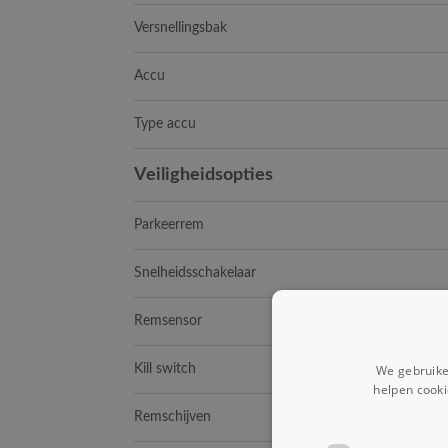
Versnellingsbak
Accu
Type accu
Veiligheidsopties
Parkeerrem
Snelheidsschakelaar
Remsensor
We gebruike
Kill switch
helpen cooki
Remschijven