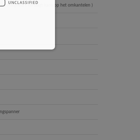
UNCLASSIFIED
en veiligheid ( verlaagt kans op het omkantelen )
ingspanner