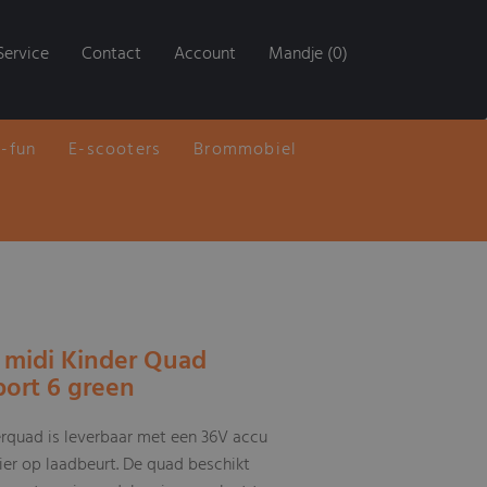
Service
Contact
Account
Mandje (0)
E-fun
E-scooters
Brommobiel
 midi Kinder Quad
ort 6 green
rquad is leverbaar met een 36V accu
zier op laadbeurt. De quad beschikt