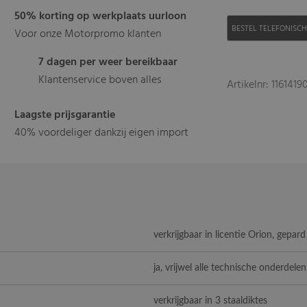
50% korting op werkplaats uurloon
BESTEL TELEFONISC
Voor onze Motorpromo klanten
7 dagen per weer bereikbaar
Klantenservice boven alles
Artikelnr: 116141
Laagste prijsgarantie
40% voordeliger dankzij eigen import
verkrijgbaar in licentie Orion, gepar
ja, vrijwel alle technische onderdelen
verkrijgbaar in 3 staaldiktes