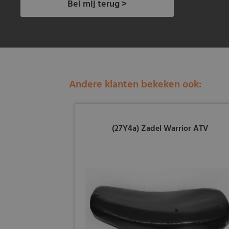
Bel mij terug >
Andere klanten bekeken ook:
(27Y4a) Zadel Warrior ATV