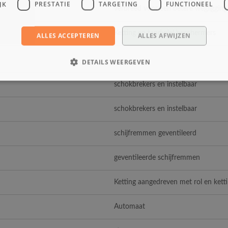
JK
PRESTATIE
TARGETING
FUNCTIONEEL
verbreed voor een betere wegligging 
Ketting en tandwiel beschermers
ALLES ACCEPTEREN
ALLES AFWIJZEN
DETAILS WEERGEVEN
schokbrekers en instelbaar
schokbrekers en instelbaar
schijfremmen geventileerd
geventileerde schijfremmen
Ketting aangedreven met rol en kett
Automaat