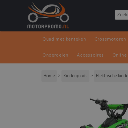
Quad met kenteken
Crossmotoren
Onderdelen
Accessoires
Online
Home
>
Kinderquads
>
Elektrische kind