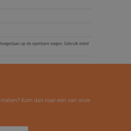
t toegestaan op de openbare wegen. Gebruik enkel
it maken? Kom dan naar een van onze