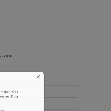
activeren
×
e maken. Ook
eresses. Door
ra veiligheid