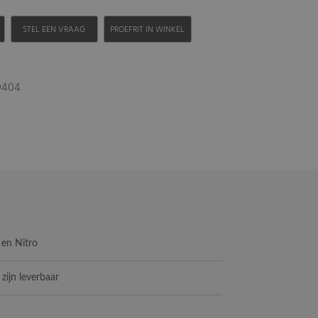
H
STEL EEN VRAAG
PROEFRIT IN WINKEL
90404
d en Nitro
 zijn leverbaar