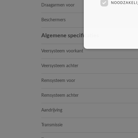
NOODZAKELI
Draagarmen voor
Beschermers
Algemene specificaties
Veersysteem voorkant
Veersysteem achter
Remsysteem voor
Remsysteem achter
Aandrijving
Transmissie