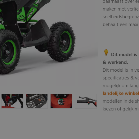
daarnaast over ee
maken met verlic
snelheidsbegrenze
behaalt een maxi
Dit model is 
& werkend.
Dit model is in v
specificaties & v
mogelijk om lang
landelijke winke
modellen in de s
kiezen of gelijk