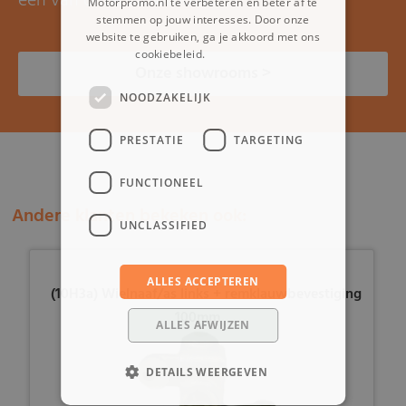
een van onze showrooms.
Motorpromo.nl te verbeteren en beter af te
stemmen op jouw interesses. Door onze
website te gebruiken, ga je akkoord met ons
cookiebeleid.
Lees verder
Onze showrooms >
NOODZAKELIJK
PRESTATIE
TARGETING
FUNCTIONEEL
Andere klanten bekeken ook:
UNCLASSIFIED
ALLES ACCEPTEREN
(10H3a) Wielnaaf/as links + remklauwbevestiging
100mm
ALLES AFWIJZEN
DETAILS WEERGEVEN