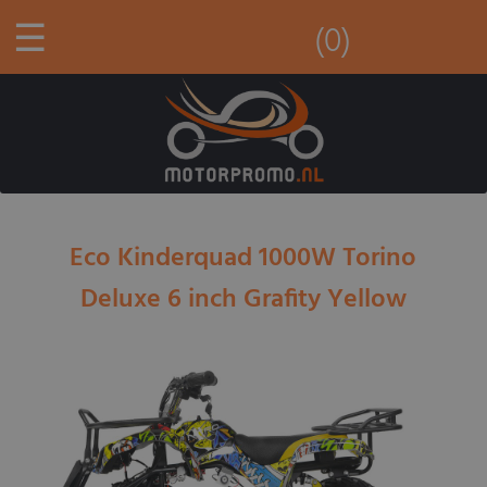
☰
(0)
Eco Kinderquad 1000W Torino
Deluxe 6 inch Grafity Yellow