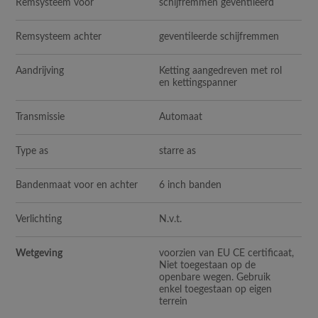
Remsysteem voor
schijfremmen geventileerd
Remsysteem achter
geventileerde schijfremmen
Aandrijving
Ketting aangedreven met rol
en kettingspanner
Transmissie
Automaat
Type as
starre as
Bandenmaat voor en achter
6 inch banden
Verlichting
N.v.t.
Wetgeving
voorzien van EU CE certificaat,
Niet toegestaan op de
openbare wegen. Gebruik
enkel toegestaan op eigen
terrein