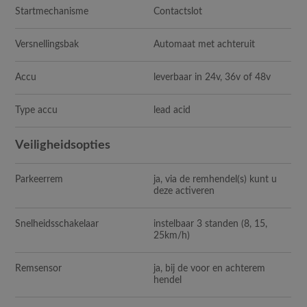
Startmechanisme
Contactslot
Versnellingsbak
Automaat met achteruit
Accu
leverbaar in 24v, 36v of 48v
Type accu
lead acid
Veiligheidsopties
Parkeerrem
ja, via de remhendel(s) kunt u
deze activeren
Snelheidsschakelaar
instelbaar 3 standen (8, 15,
25km/h)
Remsensor
ja, bij de voor en achterem
hendel