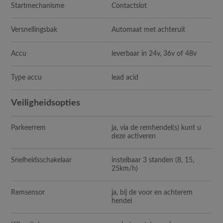
Startmechanisme
Contactslot
Versnellingsbak
Automaat met achteruit
Accu
leverbaar in 24v, 36v of 48v
Type accu
lead acid
Veiligheidsopties
Parkeerrem
ja, via de remhendel(s) kunt u
deze activeren
Snelheidsschakelaar
instelbaar 3 standen (8, 15,
25km/h)
Remsensor
ja, bij de voor en achterem
hendel