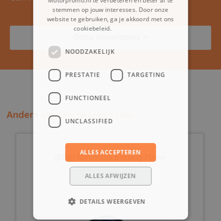
Motorpromo.nl te verbeteren en beter af te
stemmen op jouw interesses. Door onze
website te gebruiken, ga je akkoord met ons
cookiebeleid.
Lees verder
Onze showrooms >
NOODZAKELIJK
PRESTATIE
TARGETING
FUNCTIONEEL
Andere klanten bekeken ook:
UNCLASSIFIED
ALLES ACCEPTEREN
(2J1d) Spruitstuk pakking 25mm
ALLES AFWIJZEN
DETAILS WEERGEVEN