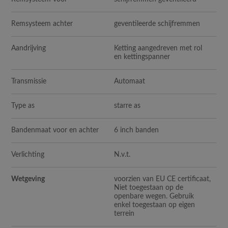
Remsysteem achter
geventileerde schijfremmen
Aandrijving
Ketting aangedreven met rol
en kettingspanner
Transmissie
Automaat
Type as
starre as
Bandenmaat voor en achter
6 inch banden
Verlichting
N.v.t.
Wetgeving
voorzien van EU CE certificaat,
Niet toegestaan op de
openbare wegen. Gebruik
enkel toegestaan op eigen
terrein