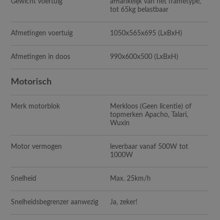
Gewicht voertuig
afhankelijk van het frametype,
tot 65kg belastbaar
Afmetingen voertuig
1050x565x695 (LxBxH)
Afmetingen in doos
990x600x500 (LxBxH)
Motorisch
Merk motorblok
Merkloos (Geen licentie) of
topmerken Apacho, Talari,
Wuxin
Motor vermogen
leverbaar vanaf 500W tot
1000W
Snelheid
Max. 25km/h
Snelheidsbegrenzer aanwezig
Ja, zeker!