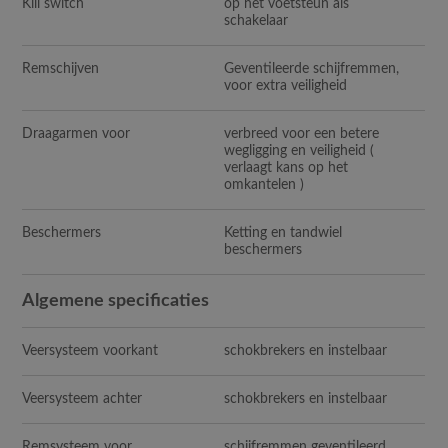
Kill switch
op het voetsteun als
schakelaar
Remschijven
Geventileerde schijfremmen,
voor extra veiligheid
Draagarmen voor
verbreed voor een betere
wegligging en veiligheid (
verlaagt kans op het
omkantelen )
Beschermers
Ketting en tandwiel
beschermers
Algemene specificaties
Veersysteem voorkant
schokbrekers en instelbaar
Veersysteem achter
schokbrekers en instelbaar
Remsysteem voor
schijfremmen geventileerd