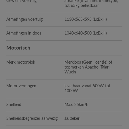
Gewicht voertuig
afhankelijk van het frametype,
tot 65kg belastbaar
Afmetingen voertuig
1130x565x595 (LxBxH)
Afmetingen in doos
1040x640x500 (LxBxH)
Motorisch
Merk motorblok
Merkloos (Geen licentie) of
topmerken Apacho, Talari,
Wuxin
Motor vermogen
leverbaar vanaf 500W tot
1000W
Snelheid
Max. 25km/h
Snelheidsbegrenzer aanwezig
Ja, zeker!