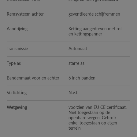
Remsysteem achter
geventileerde schijfremmen
Aandrijving
Ketting aangedreven met rol
en kettingspanner
Transmissie
Automaat
Type as
starre as
Bandenmaat voor en achter
6 inch banden
Verlichting
N.v.t.
Wetgeving
voorzien van EU CE certificaat,
Niet toegestaan op de
openbare wegen. Gebruik
enkel toegestaan op eigen
terrein