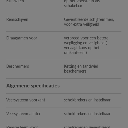
Kill switch
op het voetsteun als
schakelaar
Remschijven
Geventileerde schijfremmen,
voor extra veiligheid
Draagarmen voor
verbreed voor een betere
wegligging en veiligheid (
verlaagt kans op het
omkantelen )
Beschermers
Ketting en tandwiel
beschermers
Algemene specificaties
Veersysteem voorkant
schokbrekers en instelbaar
Veersysteem achter
schokbrekers en instelbaar
Remsysteem voor
schijfremmen geventileerd