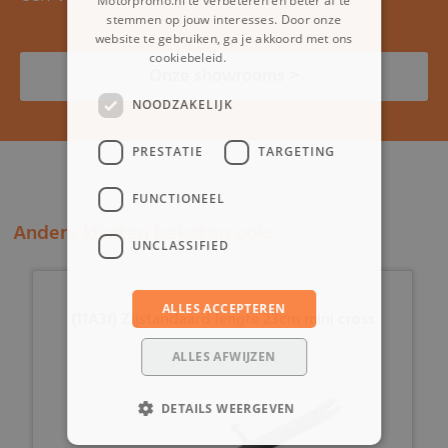
Motorpromo.nl te verbeteren en beter af te
stemmen op jouw interesses. Door onze
website te gebruiken, ga je akkoord met ons
cookiebeleid.
Lees verder
Onze showrooms >
NOODZAKELIJK
PRESTATIE
TARGETING
FUNCTIONEEL
Andere klanten bekeken ook:
UNCLASSIFIED
ALLES ACCEPTEREN
(11A3f) Zijstandaard lengte 23cm mini cross
ALLES AFWIJZEN
DETAILS WEERGEVEN