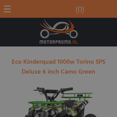
☰
(0)
Eco Kinderquad 1000w Torino SPS
Deluxe 6 inch Camo Green