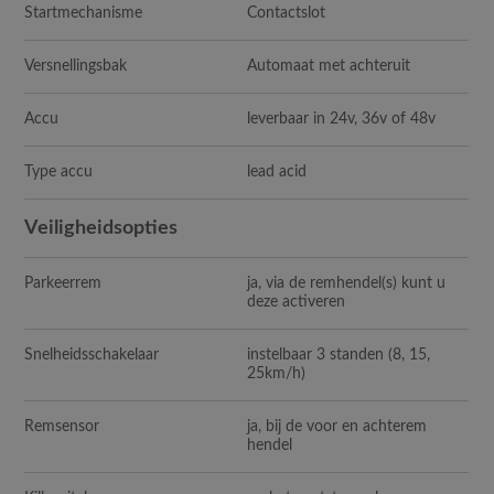
Startmechanisme
Contactslot
Versnellingsbak
Automaat met achteruit
Accu
leverbaar in 24v, 36v of 48v
Type accu
lead acid
Veiligheidsopties
Parkeerrem
ja, via de remhendel(s) kunt u
deze activeren
Snelheidsschakelaar
instelbaar 3 standen (8, 15,
25km/h)
Remsensor
ja, bij de voor en achterem
hendel