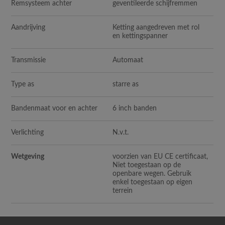
Remsysteem achter
geventileerde schijfremmen
Aandrijving
Ketting aangedreven met rol
en kettingspanner
Transmissie
Automaat
Type as
starre as
Bandenmaat voor en achter
6 inch banden
Verlichting
N.v.t.
Wetgeving
voorzien van EU CE certificaat,
Niet toegestaan op de
openbare wegen. Gebruik
enkel toegestaan op eigen
terrein