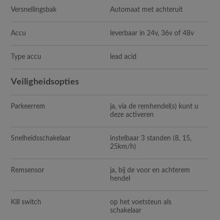
Versnellingsbak
Automaat met achteruit
Accu
leverbaar in 24v, 36v of 48v
Type accu
lead acid
Veiligheidsopties
Parkeerrem
ja, via de remhendel(s) kunt u
deze activeren
Snelheidsschakelaar
instelbaar 3 standen (8, 15,
25km/h)
Remsensor
ja, bij de voor en achterem
hendel
Kill switch
op het voetsteun als
schakelaar