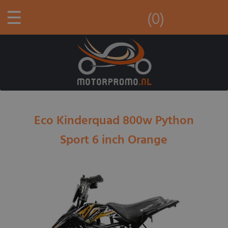
☰
(0)
Eco Kinderquad 800w Python
Sport 6 inch Orange