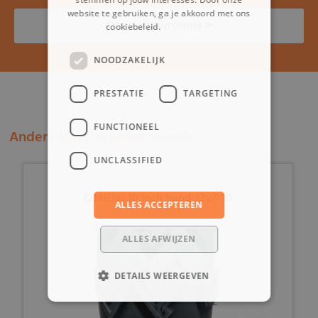
website te gebruiken, ga je akkoord met ons
Onze showrooms >
cookiebeleid.
Lees verder
NOODZAKELIJK
PRESTATIE
TARGETING
FUNCTIONEEL
Andere klanten bekeken ook:
UNCLASSIFIED
(214B3a) 10 inch band 23x7-10
ALLES ACCEPTEREN
ALLES AFWIJZEN
DETAILS WEERGEVEN