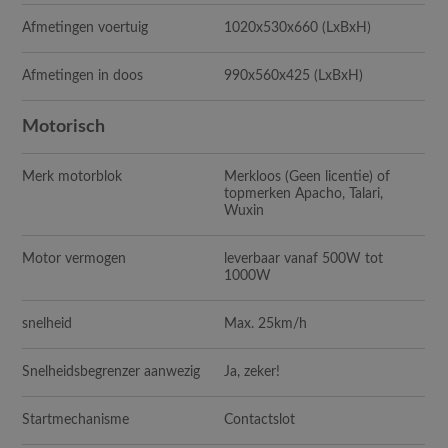
Afmetingen voertuig
1020x530x660 (LxBxH)
Afmetingen in doos
990x560x425 (LxBxH)
Motorisch
Merk motorblok
Merkloos (Geen licentie) of
topmerken Apacho, Talari,
Wuxin
Motor vermogen
leverbaar vanaf 500W tot
1000W
snelheid
Max. 25km/h
Snelheidsbegrenzer aanwezig
Ja, zeker!
Startmechanisme
Contactslot