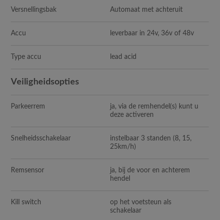
Versnellingsbak
Automaat met achteruit
Accu
leverbaar in 24v, 36v of 48v
Type accu
lead acid
Veiligheidsopties
Parkeerrem
ja, via de remhendel(s) kunt u
deze activeren
Snelheidsschakelaar
instelbaar 3 standen (8, 15,
25km/h)
Remsensor
ja, bij de voor en achterem
hendel
Kill switch
op het voetsteun als
schakelaar