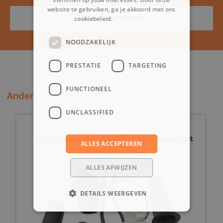
website te gebruiken, ga je akkoord met ons
Onze showrooms >
cookiebeleid.
Lees verder
NOODZAKELIJK
PRESTATIE
TARGETING
FUNCTIONEEL
Andere klanten bekeken ook:
UNCLASSIFIED
(4A3a) Gashendelset 24V Eco minicrosser met
ALLES ACCEPTEREN
batterij indicatie
ALLES AFWIJZEN
DETAILS WEERGEVEN