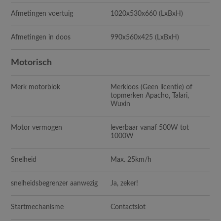
Afmetingen voertuig
1020x530x660 (LxBxH)
Afmetingen in doos
990x560x425 (LxBxH)
Motorisch
Merk motorblok
Merkloos (Geen licentie) of
topmerken Apacho, Talari,
Wuxin
Motor vermogen
leverbaar vanaf 500W tot
1000W
Snelheid
Max. 25km/h
snelheidsbegrenzer aanwezig
Ja, zeker!
Startmechanisme
Contactslot