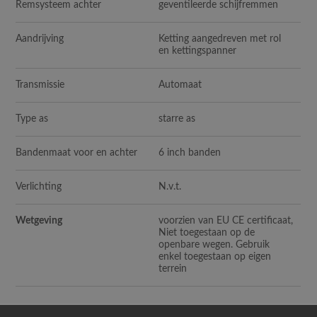
Remsysteem achter
geventileerde schijfremmen
Aandrijving
Ketting aangedreven met rol
en kettingspanner
Transmissie
Automaat
Type as
starre as
Bandenmaat voor en achter
6 inch banden
Verlichting
N.v.t.
Wetgeving
voorzien van EU CE certificaat,
Niet toegestaan op de
openbare wegen. Gebruik
enkel toegestaan op eigen
terrein