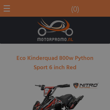
☰
(0)
Eco Kinderquad 800w Python
Sport 6 inch Red