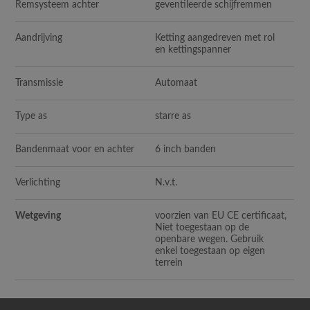
Remsysteem achter
geventileerde schijfremmen
Aandrijving
Ketting aangedreven met rol
en kettingspanner
Transmissie
Automaat
Type as
starre as
Bandenmaat voor en achter
6 inch banden
Verlichting
N.v.t.
Wetgeving
voorzien van EU CE certificaat,
Niet toegestaan op de
openbare wegen. Gebruik
enkel toegestaan op eigen
terrein