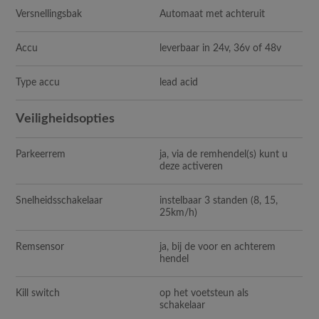
Versnellingsbak
Automaat met achteruit
Accu
leverbaar in 24v, 36v of 48v
Type accu
lead acid
Veiligheidsopties
Parkeerrem
ja, via de remhendel(s) kunt u
deze activeren
Snelheidsschakelaar
instelbaar 3 standen (8, 15,
25km/h)
Remsensor
ja, bij de voor en achterem
hendel
Kill switch
op het voetsteun als
schakelaar