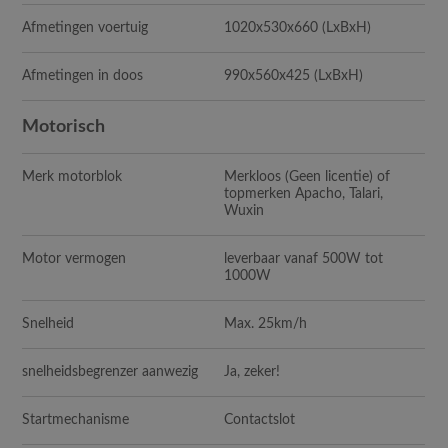
Afmetingen voertuig
1020x530x660 (LxBxH)
Afmetingen in doos
990x560x425 (LxBxH)
Motorisch
Merk motorblok
Merkloos (Geen licentie) of
topmerken Apacho, Talari,
Wuxin
Motor vermogen
leverbaar vanaf 500W tot
1000W
Snelheid
Max. 25km/h
snelheidsbegrenzer aanwezig
Ja, zeker!
Startmechanisme
Contactslot