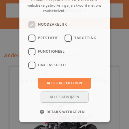
website te gebruiken, ga je akkoord met ons
Onze showrooms >
cookiebeleid.
Lees verder
NOODZAKELIJK
PRESTATIE
TARGETING
FUNCTIONEEL
Andere klanten bekeken ook:
UNCLASSIFIED
Mini Kinderquad Gepard Blade 49cc S6 Pink
ALLES ACCEPTEREN
ALLES AFWIJZEN
DETAILS WEERGEVEN