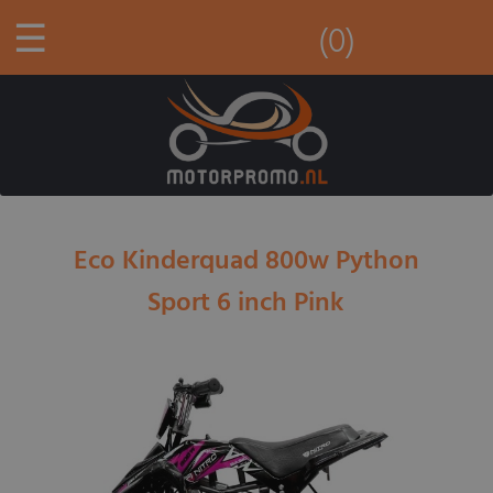
☰
(0)
Eco Kinderquad 800w Python
Sport 6 inch Pink