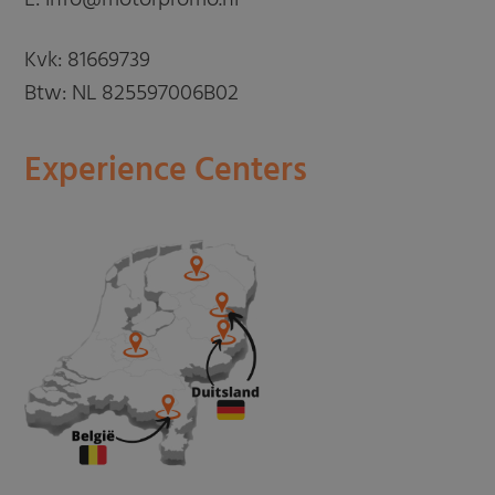
E: info@motorpromo.nl
Kvk: 81669739
Btw: NL 825597006B02
Experience Centers