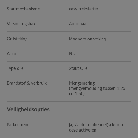
Startmechanisme
easy trekstarter
Versnellingsbak
Automaat
Magneto onsteking
Ontsteking
Accu
N.v.t.
Type olie
2takt Olie
Brandstof & verbruik
Mengsmering
(mengverhouding tussen 1:25
en 1:50)
Veiligheidsopties
Parkeerrem
ja, via de remhendel(s) kunt u
deze activeren