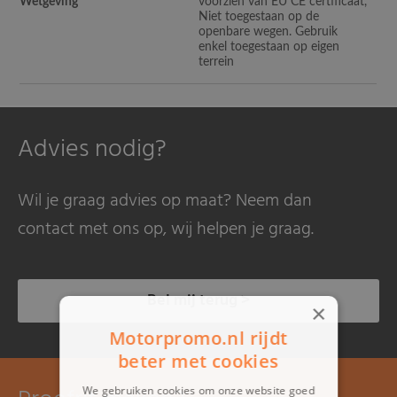
Wetgeving
voorzien van EU CE certificaat,
Niet toegestaan op de
openbare wegen. Gebruik
enkel toegestaan op eigen
terrein
Advies nodig?
Wil je graag advies op maat? Neem dan
contact met ons op, wij helpen je graag.
Bel mij terug >
×
Motorpromo.nl rijdt
beter met cookies
We gebruiken cookies om onze website goed