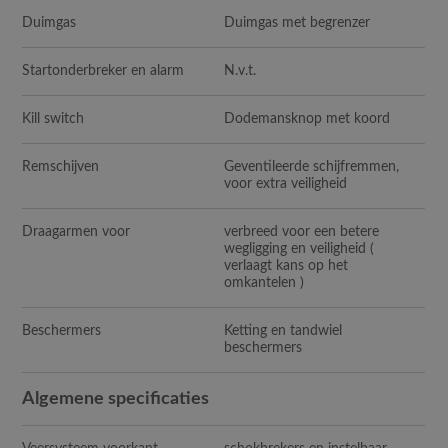
Duimgas
Duimgas met begrenzer
Startonderbreker en alarm
N.v.t.
Kill switch
Dodemansknop met koord
Remschijven
Geventileerde schijfremmen,
voor extra veiligheid
Draagarmen voor
verbreed voor een betere
wegligging en veiligheid (
verlaagt kans op het
omkantelen )
Beschermers
Ketting en tandwiel
beschermers
Algemene specificaties