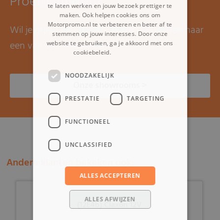
Proefrit maken?
te laten werken en jouw bezoek prettiger te
maken. Ook helpen cookies ons om
Motorpromo.nl te verbeteren en beter af te
Wil je graag een proefrit maken? Kom dan naar
stemmen op jouw interesses. Door onze
een van onze showrooms.
website te gebruiken, ga je akkoord met ons
cookiebeleid.
Lees verder
NOODZAKELIJK
Onze showrooms >
PRESTATIE
TARGETING
FUNCTIONEEL
UNCLASSIFIED
Andere klanten bekeken ook:
ALLES ACCEPTEREN
ALLES AFWIJZEN
(12E4b) Claxon 12V