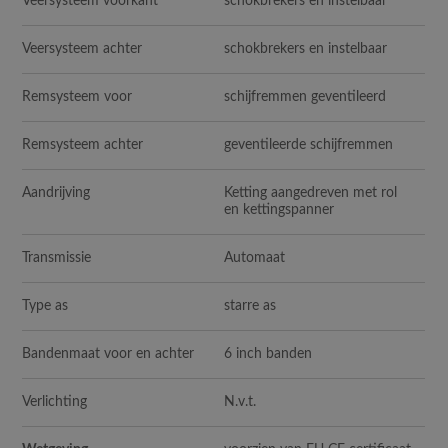
Veersysteem voorkant
schokbrekers en instelbaar
Veersysteem achter
schokbrekers en instelbaar
Remsysteem voor
schijfremmen geventileerd
Remsysteem achter
geventileerde schijfremmen
Aandrijving
Ketting aangedreven met rol
en kettingspanner
Transmissie
Automaat
Type as
starre as
Bandenmaat voor en achter
6 inch banden
Verlichting
N.v.t.