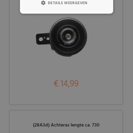
DETAILS WEERGEVEN
€ 14,99
(28A3d) Achteras lengte ca. 730