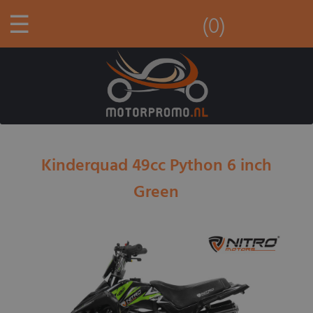
☰
(0)
Kinderquad 49cc Python 6 inch
Green