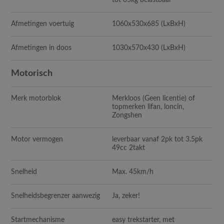
tot 65kg belastbaar
Afmetingen voertuig
1060x530x685 (LxBxH)
Afmetingen in doos
1030x570x430 (LxBxH)
Motorisch
Merk motorblok
Merkloos (Geen licentie) of
topmerken lifan, loncin,
Zongshen
Motor vermogen
leverbaar vanaf 2pk tot 3.5pk
49cc 2takt
Snelheid
Max. 45km/h
Snelheidsbegrenzer aanwezig
Ja, zeker!
Startmechanisme
easy trekstarter, met