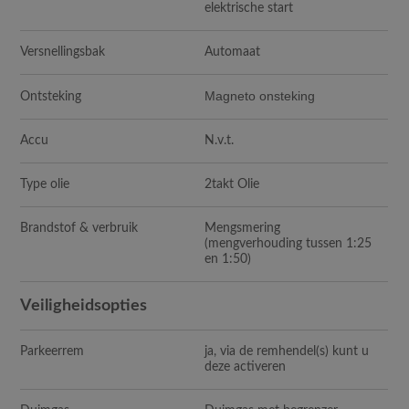
elektrische start
Versnellingsbak
Automaat
Magneto onsteking
Ontsteking
Accu
N.v.t.
Type olie
2takt Olie
Brandstof & verbruik
Mengsmering
(mengverhouding tussen 1:25
en 1:50)
Veiligheidsopties
Parkeerrem
ja, via de remhendel(s) kunt u
deze activeren