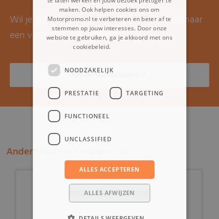
te laten werken en jouw bezoek prettiger te
maken. Ook helpen cookies ons om
Wil je graag een proefrit maken? Kom dan naar
Motorpromo.nl te verbeteren en beter af te
stemmen op jouw interesses. Door onze
een van onze showrooms.
website te gebruiken, ga je akkoord met ons
cookiebeleid.
Lees verder
NOODZAKELIJK
Onze showrooms >
PRESTATIE
TARGETING
FUNCTIONEEL
UNCLASSIFIED
Andere klanten bekeken ook:
ALLES ACCEPTEREN
(14B2a) Gaskabel 70CM
ALLES AFWIJZEN
DETAILS WEERGEVEN