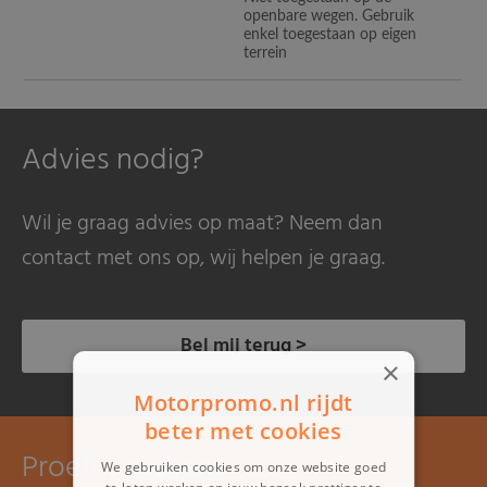
openbare wegen. Gebruik
enkel toegestaan op eigen
terrein
Advies nodig?
Wil je graag advies op maat? Neem dan
contact met ons op, wij helpen je graag.
Bel mij terug >
×
Motorpromo.nl rijdt
beter met cookies
Proefrit maken?
We gebruiken cookies om onze website goed