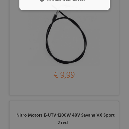
€ 9,99
Nitro Motors E-UTV 1200W 48V Savana VX Sport
2 red