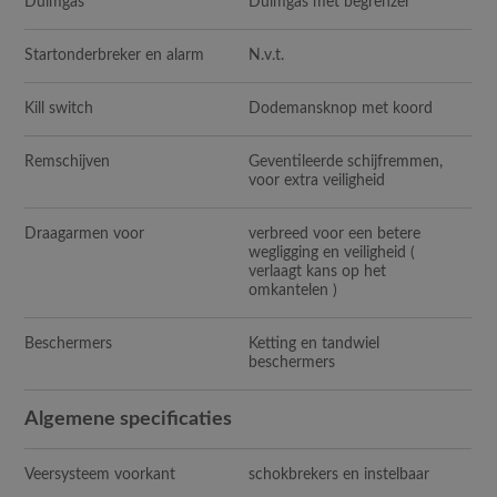
Duimgas
Duimgas met begrenzer
Startonderbreker en alarm
N.v.t.
Kill switch
Dodemansknop met koord
Remschijven
Geventileerde schijfremmen,
voor extra veiligheid
Draagarmen voor
verbreed voor een betere
wegligging en veiligheid (
verlaagt kans op het
omkantelen )
Beschermers
Ketting en tandwiel
beschermers
Algemene specificaties
Veersysteem voorkant
schokbrekers en instelbaar