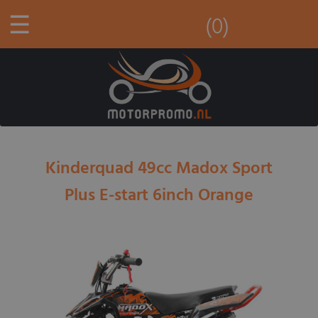
☰
(0)
Kinderquad 49cc Madox Sport
Plus E-start 6inch Orange