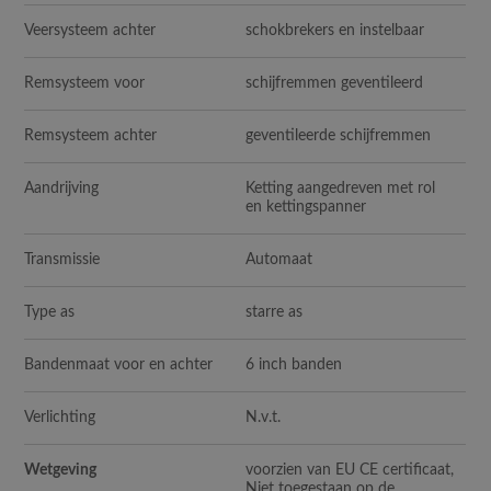
Veersysteem achter
schokbrekers en instelbaar
Remsysteem voor
schijfremmen geventileerd
Remsysteem achter
geventileerde schijfremmen
Aandrijving
Ketting aangedreven met rol
en kettingspanner
Transmissie
Automaat
Type as
starre as
Bandenmaat voor en achter
6 inch banden
Verlichting
N.v.t.
Wetgeving
voorzien van EU CE certificaat,
Niet toegestaan op de