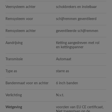
Veersysteem achter
schokbrekers en instelbaar
Remsysteem voor
schijfremmen geventileerd
Remsysteem achter
geventileerde schijfremmen
Aandrijving
Ketting aangedreven met rol
en kettingspanner
Transmissie
Automaat
Type as
starre as
Bandenmaat voor en achter
6 inch banden
Verlichting
N.v.t.
Wetgeving
voorzien van EU CE certificaat,
Niet toegestaan op de