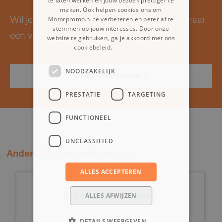
te laten werken en jouw bezoek prettiger te
maken. Ook helpen cookies ons om
Wil je graag een proefrit maken? Kom dan naar
Motorpromo.nl te verbeteren en beter af te
stemmen op jouw interesses. Door onze
een van onze showrooms.
website te gebruiken, ga je akkoord met ons
cookiebeleid.
Lees verder
NOODZAKELIJK
Onze showrooms >
PRESTATIE
TARGETING
FUNCTIONEEL
UNCLASSIFIED
Andere klanten bekeken ook:
ALLES ACCEPTEREN
(7F2a) Kabelboom model A
ALLES AFWIJZEN
DETAILS WEERGEVEN