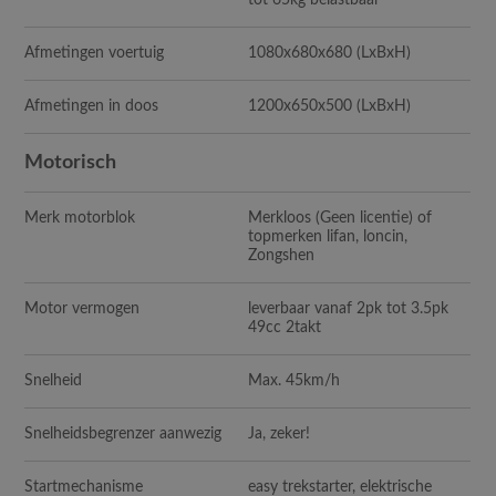
tot 65kg belastbaar
Afmetingen voertuig
1080x680x680 (LxBxH)
Afmetingen in doos
1200x650x500 (LxBxH)
Motorisch
Merk motorblok
Merkloos (Geen licentie) of
topmerken lifan, loncin,
Zongshen
Motor vermogen
leverbaar vanaf 2pk tot 3.5pk
49cc 2takt
Snelheid
Max. 45km/h
Snelheidsbegrenzer aanwezig
Ja, zeker!
Startmechanisme
easy trekstarter, elektrische