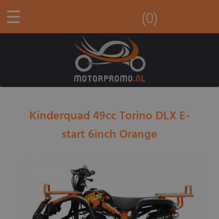
☰
(0)
Kinderquad 49cc Torino DLX E-
start 6inch Orange