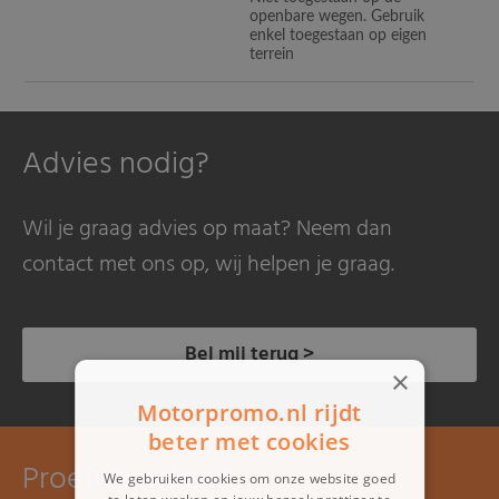
openbare wegen. Gebruik
enkel toegestaan op eigen
terrein
Advies nodig?
Wil je graag advies op maat? Neem dan
contact met ons op, wij helpen je graag.
Bel mij terug >
×
Motorpromo.nl rijdt
beter met cookies
Proefrit maken?
We gebruiken cookies om onze website goed