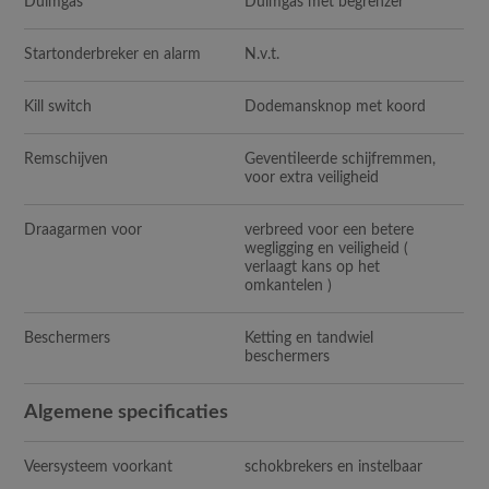
Duimgas
Duimgas met begrenzer
Startonderbreker en alarm
N.v.t.
Kill switch
Dodemansknop met koord
Remschijven
Geventileerde schijfremmen,
voor extra veiligheid
Draagarmen voor
verbreed voor een betere
wegligging en veiligheid (
verlaagt kans op het
omkantelen )
Beschermers
Ketting en tandwiel
beschermers
Algemene specificaties
Veersysteem voorkant
schokbrekers en instelbaar