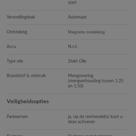
start
Versnellingsbak
Automaat
Magneto onsteking
Ontsteking
Accu
N.v.t.
Type olie
2takt Olie
Brandstof & verbruik
Mengsmering
(mengverhouding tussen 1:25
en 1:50)
Veiligheidsopties
Parkeerrem
ja, via de remhendel(s) kunt u
deze activeren