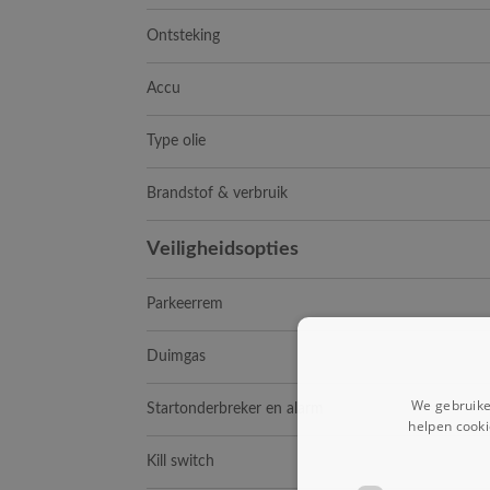
Ontsteking
Accu
Type olie
Brandstof & verbruik
Veiligheidsopties
Parkeerrem
Duimgas
We gebruike
Startonderbreker en alarm
helpen cooki
Kill switch