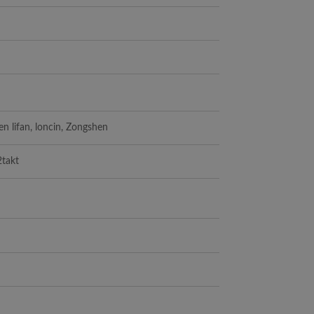
n lifan, loncin, Zongshen
2takt