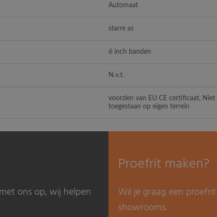
Automaat
starre as
6 inch banden
N.v.t.
voorzien van EU CE certificaat, Nie
toegestaan op eigen terrein
Proefrit maken?
met ons op, wij helpen
Wil je graag een proefr
showrooms.