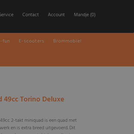
Service
Contact
Account
Mandje (0)
E-fun
E-scooters
Brommobiel
 49cc Torino Deluxe
 49cc 2-takt miniquad is een quad met
erk en is extra breed uitgevoerd. Dit