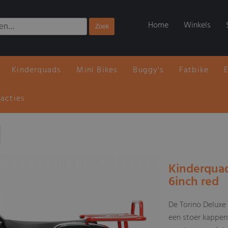
Home
Winkels
Kinderquads
Mini Bikes
Buggy's
Fatbike
 acties
Kinderquad
6inch red
De Torino Deluxe
een stoer kappenw