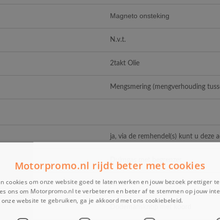
Magneto onsteking
N.v.t.
2takt Olie
Mengsmering (mengverhouding tusse
ja, via de remhendel(s) kunt u deze 
Duimgas met begrenzer
Motorpromo.nl rijdt beter met cookies
n cookies om onze website goed te laten werken en jouw bezoek prettiger t
N.v.t.
es ons om Motorpromo.nl te verbeteren en beter af te stemmen op jouw int
onze website te gebruiken, ga je akkoord met ons cookiebeleid.
Lees verder
Dodemansknop met koord