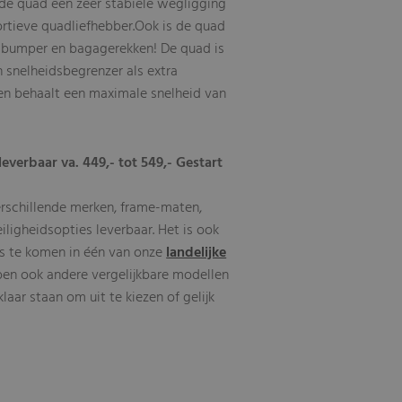
 de quad een zeer stabiele wegligging
ortieve quadliefhebber.Ook is de quad
 bumper en bagagerekken! De quad is
 snelheidsbegrenzer als extra
 en behaalt een maximale snelheid van
leverbaar va. 449,- tot 549,- Gestart
erschillende merken, frame-maten,
eiligheidsopties leverbaar. Het is ook
s te komen in één van onze
landelijke
ben ook andere vergelijkbare modellen
aar staan om uit te kiezen of gelijk