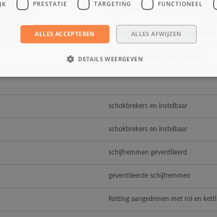
JK
PRESTATIE
TARGETING
FUNCTIONEEL
Geventileerde schijfremmen, voor ext
ALLES ACCEPTEREN
ALLES AFWIJZEN
verbreed voor een betere wegligging 
Ketting en tandwiel beschermers
DETAILS WEERGEVEN
schokbrekers en instelbaar
schokbrekers en instelbaar
schijfremmen geventileerd
geventileerde schijfremmen
Ketting aangedreven met rol en kett