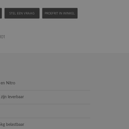
H
STEL EEN VRAAG
PROEFRIT IN WINKEL
101
d en Nitro
 zijn leverbaar
5kg belastbaar