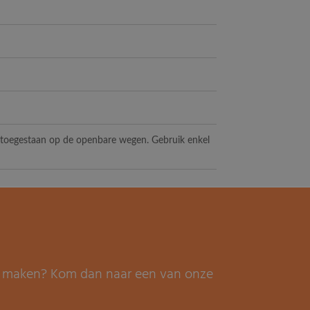
t toegestaan op de openbare wegen. Gebruik enkel
it maken? Kom dan naar een van onze