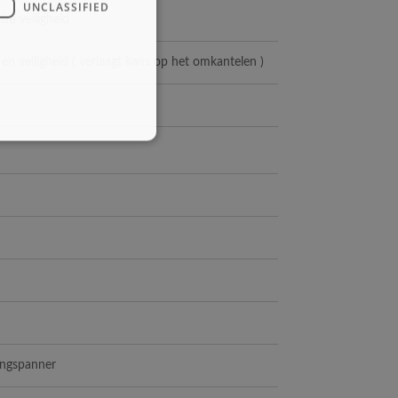
UNCLASSIFIED
ra veiligheid
en veiligheid ( verlaagt kans op het omkantelen )
ingspanner