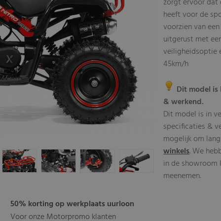
zorgt ervoor dat
heeft voor de sp
voorzien van een
uitgerust met een
veiligheidsoptie
45km/h
Dit model is 
& werkend.
Dit model is in v
specificaties & v
mogelijk om lang
winkels
. We heb
in de showroom kl
meenemen.
50% korting op werkplaats uurloon
Voor onze Motorpromo klanten