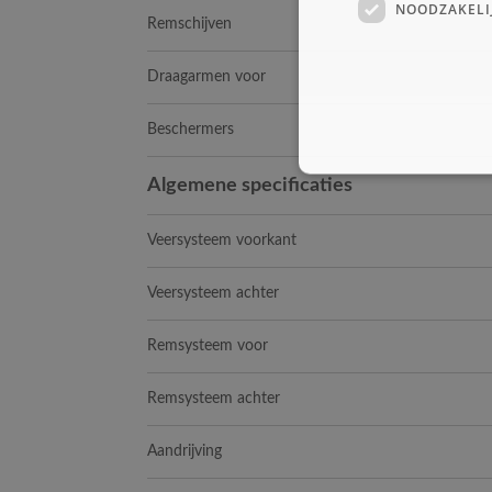
NOODZAKELI
Remschijven
Draagarmen voor
Beschermers
Algemene specificaties
Veersysteem voorkant
Veersysteem achter
Remsysteem voor
Remsysteem achter
Aandrijving