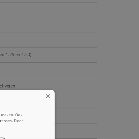
n 1:25 en 1:50)
activeren
×
e maken. Ook
eresses. Door