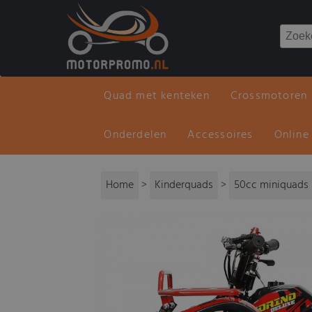
Quad met kenteken
Crossmotoren
Onderdelen
Accessoires
Online
Home
>
Kinderquads
>
50cc miniquads