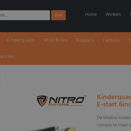
Home
Winkels
Kinderquads
Mini Bikes
Buggy's
Fatbike
 acties
Kinderquad
E-start 6in
De Madox kinderq
compacte maar sp