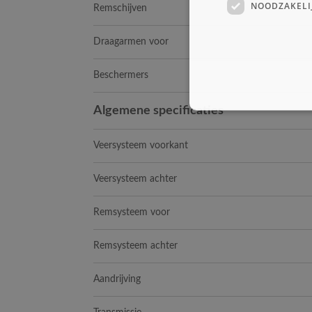
NOODZAKELI
Remschijven
Draagarmen voor
Beschermers
Algemene specificaties
Veersysteem voorkant
Veersysteem achter
Remsysteem voor
Remsysteem achter
Aandrijving