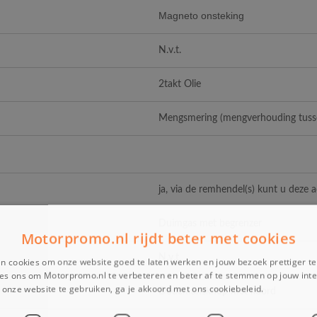
Magneto onsteking
N.v.t.
2takt Olie
Mengsmering (mengverhouding tusse
ja, via de remhendel(s) kunt u deze 
Duimgas met begrenzer
Motorpromo.nl rijdt beter met cookies
N.v.t.
n cookies om onze website goed te laten werken en jouw bezoek prettiger t
es ons om Motorpromo.nl te verbeteren en beter af te stemmen op jouw int
onze website te gebruiken, ga je akkoord met ons cookiebeleid.
Lees verder
Dodemansknop met koord