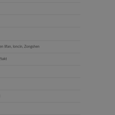
n lifan, loncin, Zongshen
2takt
t