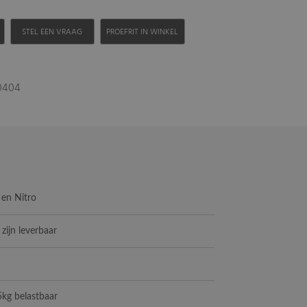
H
STEL EEN VRAAG
PROEFRIT IN WINKEL
20404
d en Nitro
 zijn leverbaar
5kg belastbaar