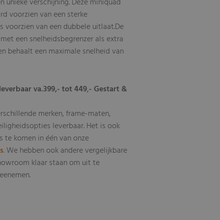
n unieke verschijning. Deze miniquad
rd voorzien van een sterke
s voorzien van een dubbele uitlaat.De
 met een snelheidsbegrenzer als extra
 en behaalt een maximale snelheid van
leverbaar va.399,- tot 449
- Gestart &
,
erschillende merken, frame-maten,
eiligheidsopties leverbaar
Het is ook
.
s te komen in één van onze
ls
.
We hebben ook andere vergelijkbare
howroom klaar staan om uit te
 meenemen.