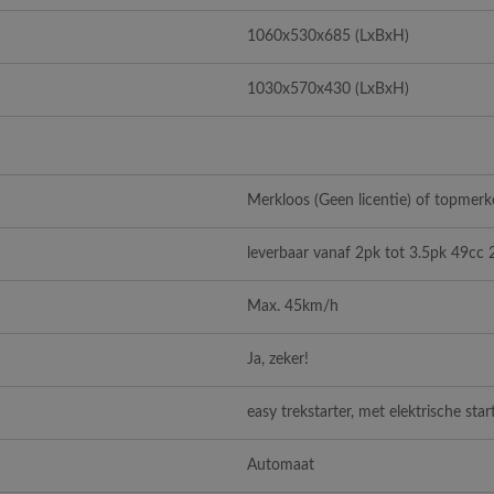
1060x530x685 (LxBxH)
1030x570x430 (LxBxH)
Merkloos (Geen licentie) of topmerke
leverbaar vanaf 2pk tot 3.5pk 49cc 
Max. 45km/h
Ja, zeker!
easy trekstarter, met elektrische star
Automaat