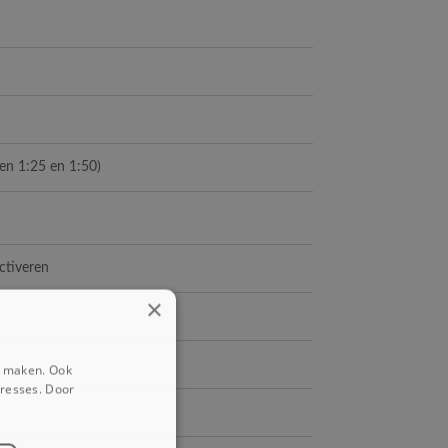
n 1:25 en 1:50)
activeren
×
e maken. Ook
eresses. Door