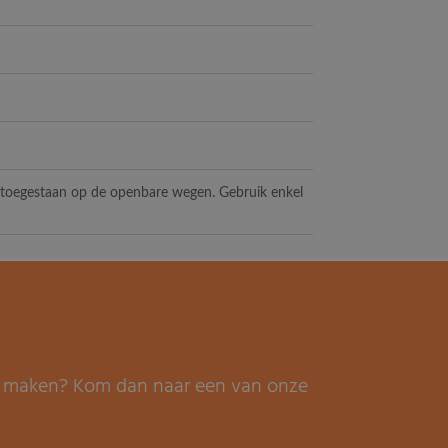
t toegestaan op de openbare wegen. Gebruik enkel
it maken? Kom dan naar een van onze