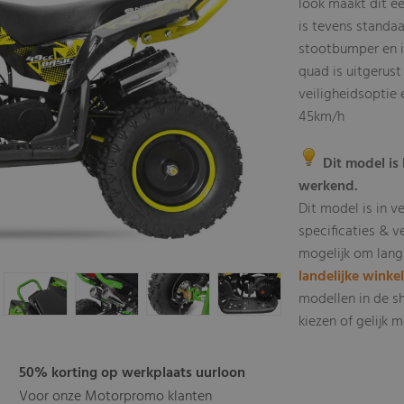
look maakt dit ee
is tevens standaa
stootbumper en i
quad is uitgerust
veiligheidsoptie
45km/h
Dit model is 
werkend.
Dit model is in v
specificaties & v
mogelijk om lang
landelijke winke
modellen in de s
kiezen of gelijk
50% korting op werkplaats uurloon
Voor onze Motorpromo klanten