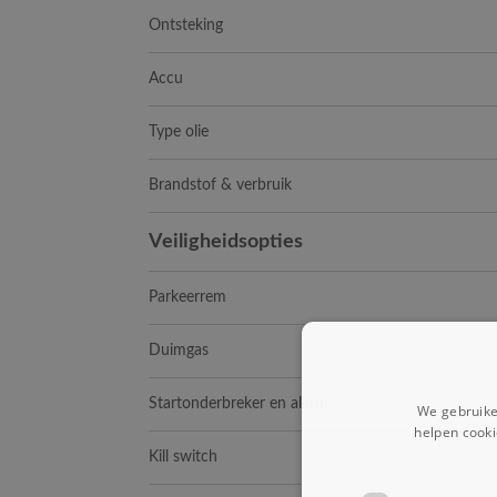
Ontsteking
Accu
Type olie
Brandstof & verbruik
Veiligheidsopties
Parkeerrem
Duimgas
Startonderbreker en alarm
We gebruike
helpen cooki
Kill switch