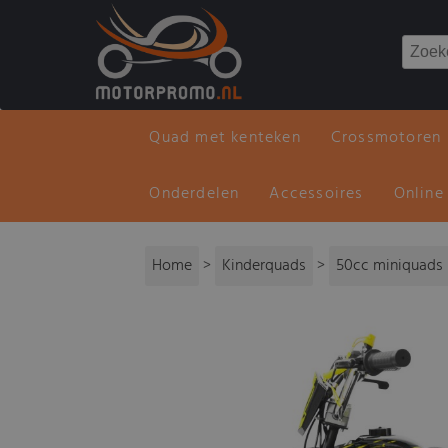
Quad met kenteken
Crossmotoren
Onderdelen
Accessoires
Online
Home
>
Kinderquads
>
50cc miniquads