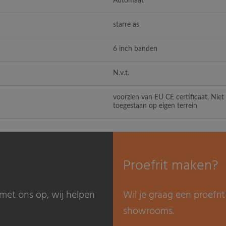
Automaat
starre as
6 inch banden
N.v.t.
voorzien van EU CE certificaat, Nie
toegestaan op eigen terrein
Proefrit maken?
met ons op, wij helpen
Wil je graag een proefr
showrooms.