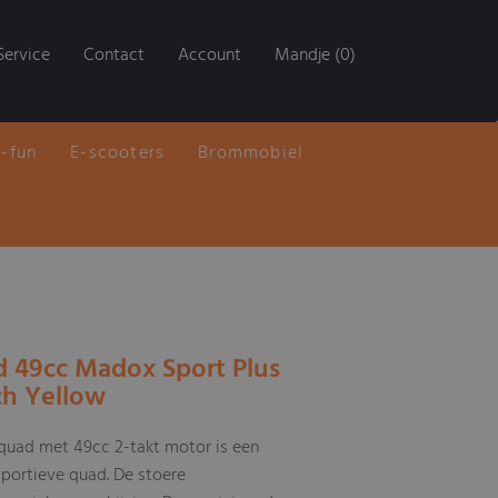
Service
Contact
Account
Mandje (0)
E-fun
E-scooters
Brommobiel
 49cc Madox Sport Plus
ch Yellow
uad met 49cc 2-takt motor is een
ortieve quad. De stoere