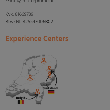
E: info@motorpromo.nl
Kvk: 81669739
Btw: NL 825597006B02
Experience Centers