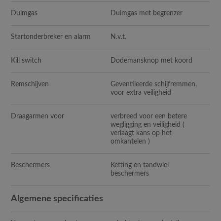
Duimgas
Duimgas met begrenzer
Startonderbreker en alarm
N.v.t.
Kill switch
Dodemansknop met koord
Remschijven
Geventileerde schijfremmen,
voor extra veiligheid
Draagarmen voor
verbreed voor een betere
wegligging en veiligheid (
verlaagt kans op het
omkantelen )
Beschermers
Ketting en tandwiel
beschermers
Algemene specificaties