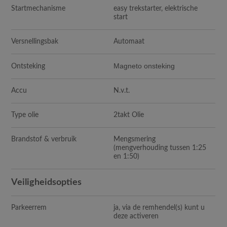
Startmechanisme
easy trekstarter, elektrische
start
Versnellingsbak
Automaat
Magneto onsteking
Ontsteking
Accu
N.v.t.
Type olie
2takt Olie
Brandstof & verbruik
Mengsmering
(mengverhouding tussen 1:25
en 1:50)
Veiligheidsopties
Parkeerrem
ja, via de remhendel(s) kunt u
deze activeren