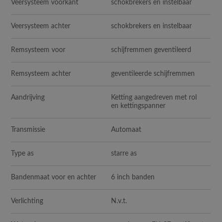
Veersysteem voorkant
schokbrekers en instelbaar
Veersysteem achter
schokbrekers en instelbaar
Remsysteem voor
schijfremmen geventileerd
Remsysteem achter
geventileerde schijfremmen
Aandrijving
Ketting aangedreven met rol
en kettingspanner
Transmissie
Automaat
Type as
starre as
Bandenmaat voor en achter
6 inch banden
Verlichting
N.v.t.