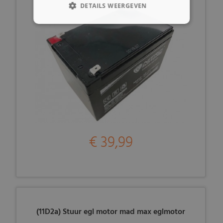
DETAILS WEERGEVEN
€ 39,99
(11D2a) Stuur egl motor mad max eglmotor