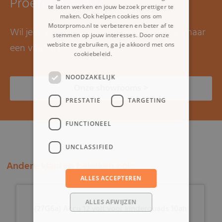
Proefrit maken?
te laten werken en jouw bezoek prettiger te
maken. Ook helpen cookies ons om
Motorpromo.nl te verbeteren en beter af te
Wil je graag een proefrit maken? Kom dan naar
stemmen op jouw interesses. Door onze
website te gebruiken, ga je akkoord met ons
een van onze showrooms.
cookiebeleid.
Lees verder
NOODZAKELIJK
Onze showrooms >
PRESTATIE
TARGETING
FUNCTIONEEL
UNCLASSIFIED
Andere klanten bekeken ook:
ALLES ACCEPTEREN
ALLES AFWIJZEN
(27G6a) Accu 12 volt voor kinderquads 10ah