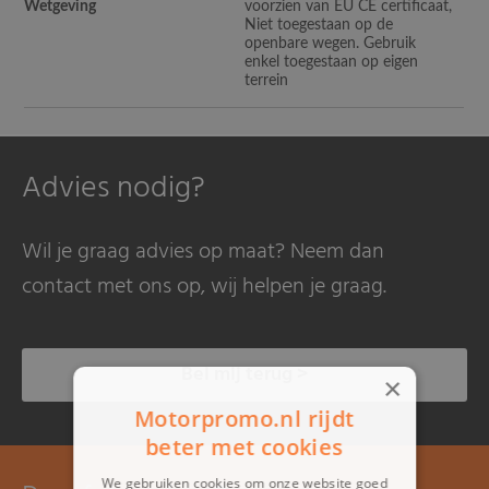
Wetgeving
voorzien van EU CE certificaat,
Niet toegestaan op de
openbare wegen. Gebruik
enkel toegestaan op eigen
terrein
Advies nodig?
Wil je graag advies op maat? Neem dan
contact met ons op, wij helpen je graag.
Bel mij terug >
×
Motorpromo.nl rijdt
beter met cookies
We gebruiken cookies om onze website goed