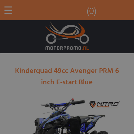
☰
(0)
Kinderquad 49cc Avenger PRM 6
inch E-start Blue