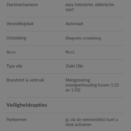
Startmechanisme
easy trekstarter, elektrische
start
Versnellingsbak
Automaat
Magneto onsteking
Ontsteking
Accu
N.v.t.
Type olie
2takt Olie
Brandstof & verbruik
Mengsmering
(mengverhouding tussen 1:25
en 1:50)
Veiligheidsopties
Parkeerrem
ja, via de remhendel(s) kunt u
deze activeren