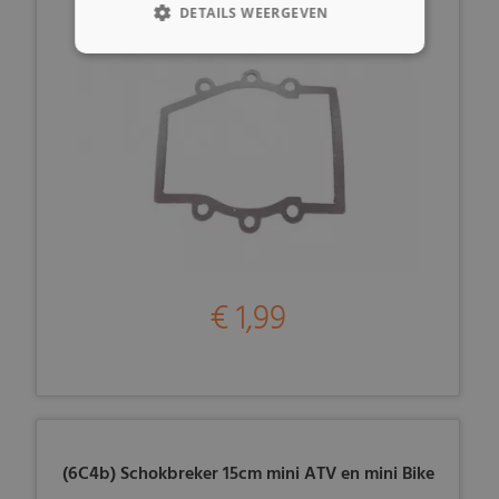
DETAILS WEERGEVEN
€ 1,99
(6C4b) Schokbreker 15cm mini ATV en mini Bike