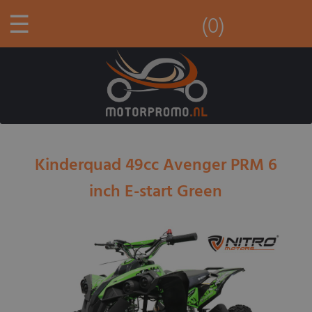
☰
(0)
Kinderquad 49cc Avenger PRM 6
inch E-start Green