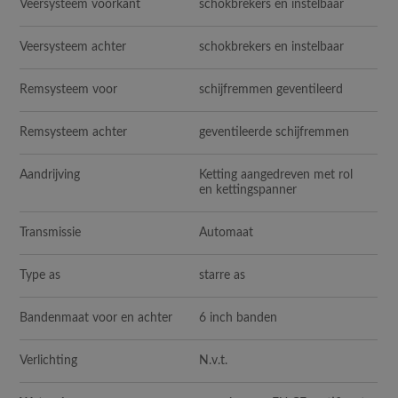
Veersysteem voorkant
schokbrekers en instelbaar
Veersysteem achter
schokbrekers en instelbaar
Remsysteem voor
schijfremmen geventileerd
Remsysteem achter
geventileerde schijfremmen
Aandrijving
Ketting aangedreven met rol
en kettingspanner
Transmissie
Automaat
Type as
starre as
Bandenmaat voor en achter
6 inch banden
Verlichting
N.v.t.