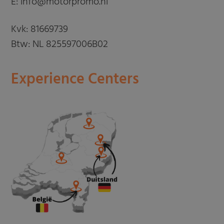
E: info@motorpromo.nl
Kvk: 81669739
Btw: NL 825597006B02
Experience Centers