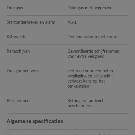
Duimgas
Duimgas met begrenzer
Startonderbreker en alarm
N.v.t.
Kill switch
Dodemansknop met koord
Remschijven
Geventileerde schijfremmen,
voor extra veiligheid
Draagarmen voor
verbreed voor een betere
wegligging en veiligheid (
verlaagt kans op het
omkantelen )
Beschermers
Ketting en tandwiel
beschermers
Algemene specificaties