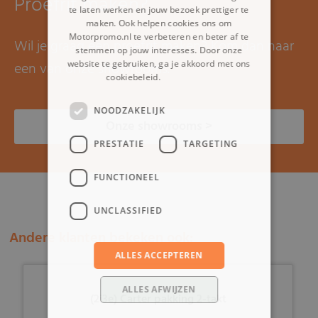
Proefrit maken?
te laten werken en jouw bezoek prettiger te
maken. Ook helpen cookies ons om
Motorpromo.nl te verbeteren en beter af te
Wil je graag een proefrit maken? Kom dan naar
stemmen op jouw interesses. Door onze
website te gebruiken, ga je akkoord met ons
een van onze showrooms.
cookiebeleid.
Lees verder
NOODZAKELIJK
Onze showrooms >
PRESTATIE
TARGETING
FUNCTIONEEL
UNCLASSIFIED
Andere klanten bekeken ook:
ALLES ACCEPTEREN
ALLES AFWIJZEN
(2i3e) Carter pakking 2-takt