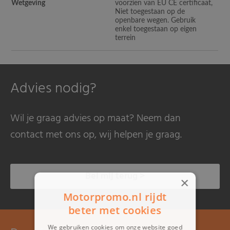
Wetgeving
voorzien van EU CE certificaat,
Niet toegestaan op de
openbare wegen. Gebruik
enkel toegestaan op eigen
terrein
Advies nodig?
Wil je graag advies op maat? Neem dan
contact met ons op, wij helpen je graag.
Bel mij terug >
×
Motorpromo.nl rijdt
beter met cookies
We gebruiken cookies om onze website goed