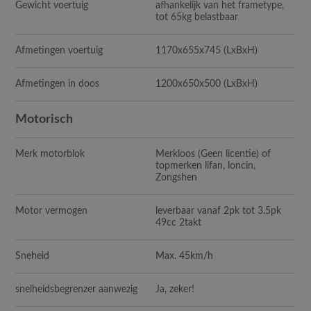
Gewicht voertuig
afhankelijk van het frametype,
tot 65kg belastbaar
Afmetingen voertuig
1170x655x745 (LxBxH)
Afmetingen in doos
1200x650x500 (LxBxH)
Motorisch
Merk motorblok
Merkloos (Geen licentie) of
topmerken lifan, loncin,
Zongshen
Motor vermogen
leverbaar vanaf 2pk tot 3.5pk
49cc 2takt
Sneheid
Max. 45km/h
snelheidsbegrenzer aanwezig
Ja, zeker!