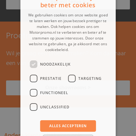
Bel mij terug >
beter met cookies
We gebruiken cookies om onze website goed
te laten werken en jouw bezoek prettiger te
maken. Ook helpen cookies ons om
Proefrit maken?
Motorpromo.nl te verbeteren en beter af te
stemmen op jouw interesses. Door onze
website te gebruiken, ga je akkoord met ons
cookiebeleid.
Lees verder
Wil je graag een proefrit maken? Kom dan naar
een van onze showrooms.
NOODZAKELIJK
PRESTATIE
TARGETING
Onze showrooms >
FUNCTIONEEL
UNCLASSIFIED
ALLES ACCEPTEREN
Andere klanten bekeken ook: