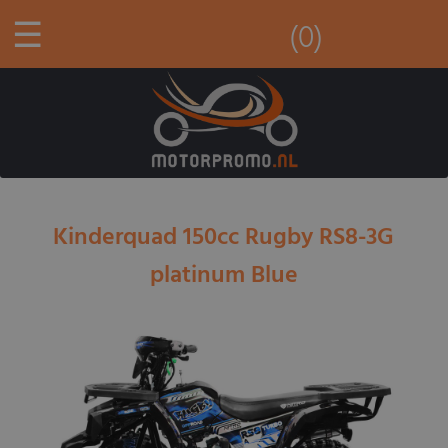
☰
(0)
Kinderquad 150cc Rugby RS8-3G
platinum Blue