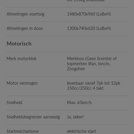
tot 150kg belastbaar
Afmetingen voertuig
1480x870x960 (LxBxH)
Afmetingen in doos
1300x740x620 (LxBxH)
Motorisch
Merk motorblok
Merkloos (Geen licentie) of
topmerken lifan, loncin,
Zongshen
Motor vermogen
leverbaar vanaf 7pk tot 12pk
150cc/250cc 4 takt
Snelheid
Max. 65km/h
Snelheidsbegrenzer aanwezig
Ja, zeker!
Startmechanisme
elektrische start