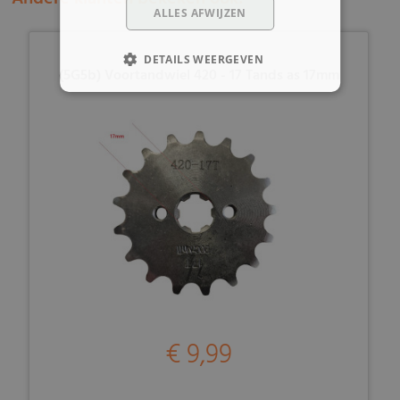
ALLES AFWIJZEN
DETAILS WEERGEVEN
(5G5b) Voortandwiel 420 - 17 Tands as 17mm
€ 9,99