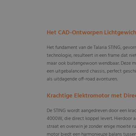
Het CAD-Ontworpen Lichtgewich
Het fundament van de Talaria STING, gev
technologie, resulteert in een frame dat niet
maar ook buitengewoon wendbaar. Deze mee
een uitgebalanceerd chassis, perfect gesch
als uitdagende off-road avonturen.
Krachtige Elektromotor met Dire
De STING wordt aangedreven door een krac
4000W, die direct koppel levert. Hierdoor 
straat en overwin je zonder enige moeite rui
motor biedt een harmonieuze balans tussen 