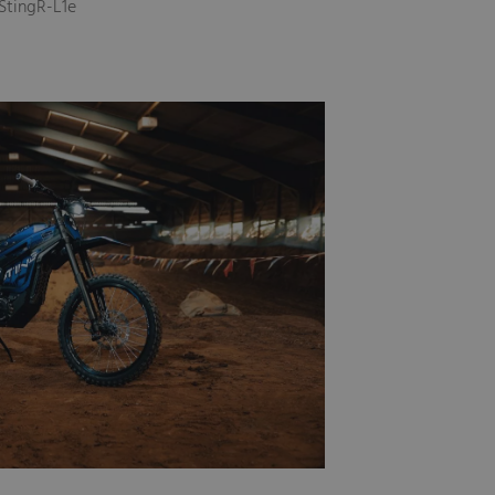
-StingR-L1e