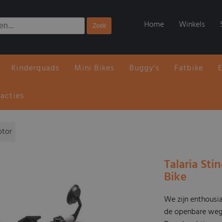
Home
Winkels
Kinderquads
Mini Bikes
Buggy's
Fatbike
 acties
otor
Talaria Sti
Bike
We zijn enthousi
de openbare weg 