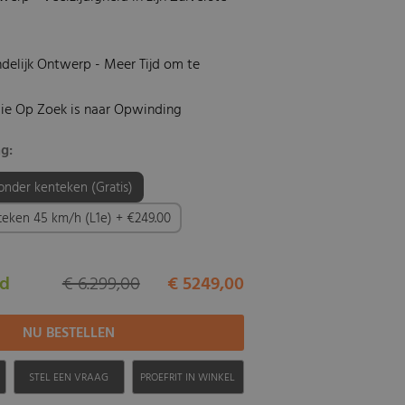
delijk Ontwerp - Meer Tijd om te
die Op Zoek is naar Opwinding
g:
zonder kenteken (Gratis)
nteken 45 km/h (L1e) + €249.00
ad
€ 6.299,00
€ 5249,00
H
STEL EEN VRAAG
PROEFRIT IN WINKEL