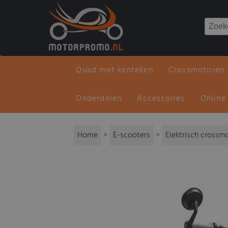
Quad met kenteken
Crossmotoren
Onderdelen
Accessoires
Online
Home
>
E-scooters
>
Elektrisch crossm