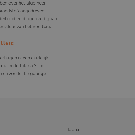
bben over het algemeen
 brandstofaangedreven
derhoud en dragen ze bij aan
nsduur van het voertuig.
tten:
rtuigen is een duidelijk
ie in de Talaria Sting,
n en zonder langdurige
Talaria