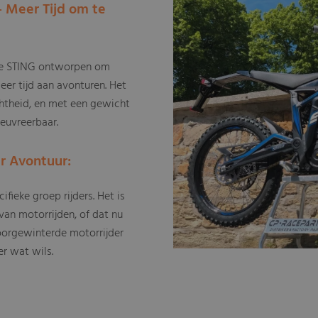
 Meer Tijd om te
de STING ontworpen om
eer tijd aan avonturen. Het
htheid, en met een gewicht
oeuvreerbaar.
r Avontuur:
ifieke groep rijders. Het is
an motorrijden, of dat nu
 doorgewinterde motorrijder
er wat wils.