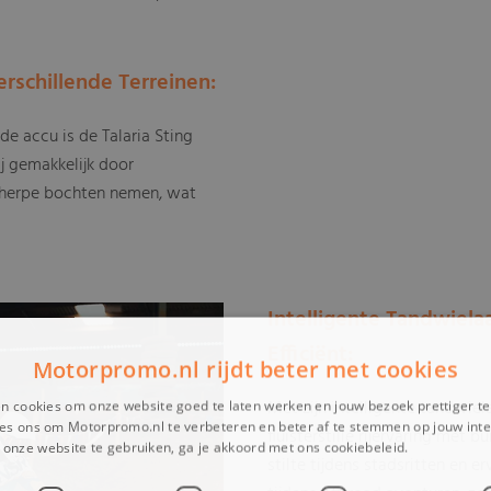
rschillende Terreinen:
de accu is de Talaria Sting
j gemakkelijk door
scherpe bochten nemen, wat
Intelligente Tandwielaan
Efficiënt:
Motorpromo.nl rijdt beter met cookies
Met zijn intelligente tandwie
n cookies om onze website goed te laten werken en jouw bezoek prettiger t
es ons om Motorpromo.nl te verbeteren en beter af te stemmen op jouw int
fluisterstille rijervaring met 
onze website te gebruiken, ga je akkoord met ons cookiebeleid.
Lees verder
stilte tijdens stadsritten en 