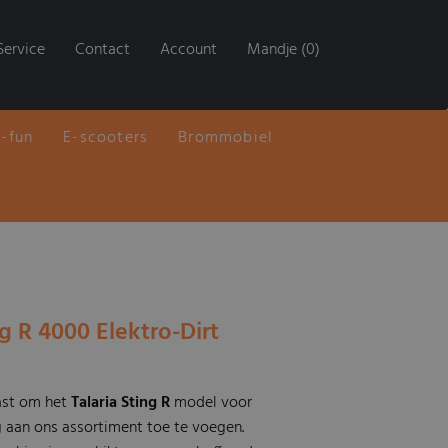
Service
Contact
Account
Mandje (0)
E-fun
E-scooters
Brommobiel
ng R 4000 Elektro-Dirt
ast om het
Talaria
Sting R
model voor
aan ons assortiment toe te voegen.