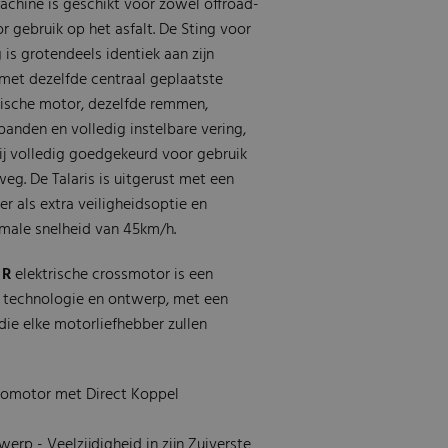
achine is geschikt voor zowel offroad-
r gebruik op het asfalt. De Sting voor
is grotendeels identiek aan zijn
 met dezelfde centraal geplaatste
ische motor, dezelfde remmen,
banden en volledig instelbare vering,
hij volledig goedgekeurd voor gebruik
eg. De Talaris is uitgerust met een
r als extra veiligheidsoptie en
male snelheid van 45km/h.
 R
elektrische crossmotor is een
 technologie en ontwerp, met een
die elke motorliefhebber zullen
romotor met Direct Koppel
erp - Veelzijdigheid in zijn Zuiverste