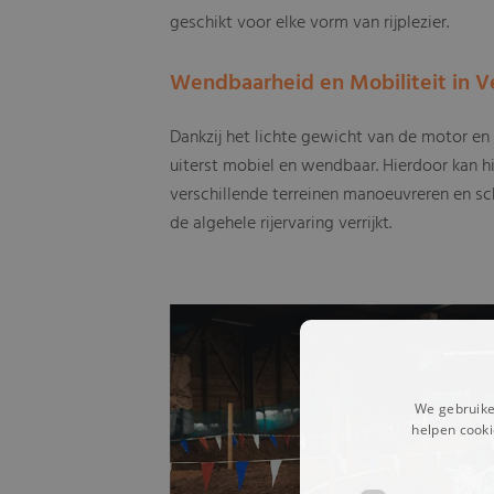
geschikt voor elke vorm van rijplezier.
Wendbaarheid en Mobiliteit in Ve
Dankzij het lichte gewicht van de motor en 
uiterst mobiel en wendbaar. Hierdoor kan hi
verschillende terreinen manoeuvreren en 
de algehele rijervaring verrijkt.
We gebruike
helpen cooki