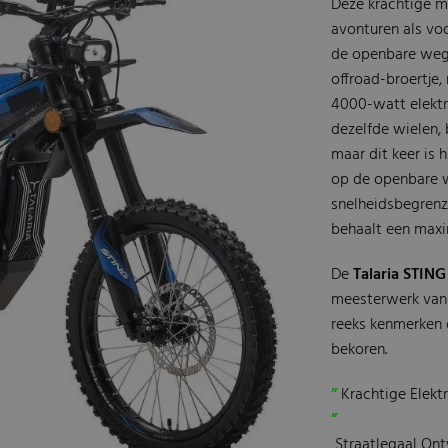
Deze krachtige m
avonturen als voo
de openbare weg 
offroad-broertje,
4000-watt elektr
dezelfde wielen, 
maar dit keer is 
op de openbare w
snelheidsbegrenze
behaalt een maxi
De
Talaria STING
meesterwerk van
reeks kenmerken 
bekoren.
”
Krachtige Elekt
”
Straatlegaal Ontw