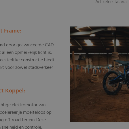
Artikelnr: Talaria
t Frame:
ormd door geavanceerde CAD-
 alleen opmerkelijk licht is,
sterlijke constructie biedt
ikt voor zowel stadsverkeer
ct Koppel:
htige elektromotor van
accelereer je moeiteloos op
g off-road terrein. Deze
snelheid en controle,