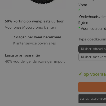
Vorm
”
Onderhoudsvrien
50% korting op werkplaats uurloon
Rijden
Voor onze Motorpromo klanten
”
Voor Iedereen 
7 dagen per weer bereikbaar
Type goedkeurin
Klantenservice boven alles
Rijklaar: ofroad 
Laagste prijsgarantie
Rijklaar: met ke
40% voordeliger dankzij eigen import
✔ op voorra
BESTEL TELEFONISC