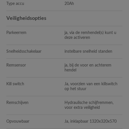
Type accu
20Ah
Veiligheidsopties
Parkeerrem
ja, via de remhendel(s) kunt u
deze activeren
Snelheidsschakelaar
instelbare snelheid standen
Remsensor
ja, bij de voor en achterem
hendel
Kill switch
Ja, voorzien van een killswitch
op het stuur
Remschijven
Hydraulische schijfremmen,
voor extra veiligheid
Opvouwbaar
Ja, inklapbaar 1320x320x570