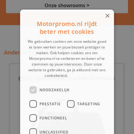
Onze showrooms >
×
Motorpromo.nl rijdt
beter met cookies
We gebruiken cookies om onze website goed
te laten werken en jouw bezoek prettiger te
Andere klanten bekeken ook:
maken. Ook helpen cookies ons om
Motorpromo.nl te verbeteren en beter af te
stemmen op jouw interesses. Door onze
website te gebruiken, ga je akkoord met ons
cookiebeleid.
Lees verder
(7A2d) Digitale Display Quad 60volt 1500watt
NOODZAKELIJK
PRESTATIE
TARGETING
FUNCTIONEEL
UNCLASSIFIED