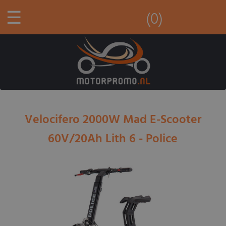
☰
(0)
Velocifero 2000W Mad E-Scooter
60V/20Ah Lith 6 - Police