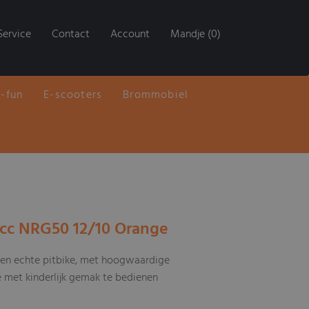
Service
Contact
Account
Mandje (0)
E-fun
E-scooters
Brommobiel
0cc NRG50 12/10 Orange
en echte pitbike, met hoogwaardige
met kinderlijk gemak te bedienen