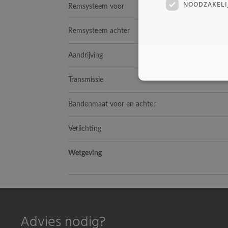
NOODZAKELI
Remsysteem voor
Remsysteem achter
Aandrijving
Transmissie
Bandenmaat voor en achter
Verlichting
Wetgeving
Advies nodig?