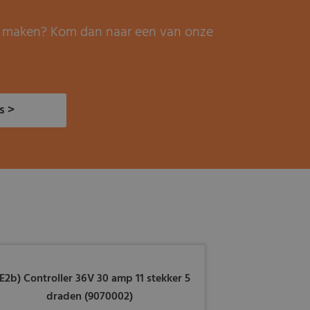
it maken? Kom dan naar een van onze
s >
E2b) Controller 36V 30 amp 11 stekker 5
draden (9070002)