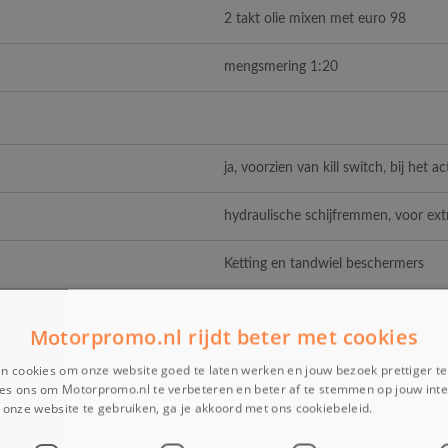
2 takt olie mixen met euro 98
mengsmering 1:20
ja, voorzien van kill switch, bij het a
hydraulische schijfremmen, voor extr
Ketting en tandwiel beschermers
Motorpromo.nl rijdt beter met cookies
schokdempers
n cookies om onze website goed te laten werken en jouw bezoek prettiger t
es ons om Motorpromo.nl te verbeteren en beter af te stemmen op jouw int
onze website te gebruiken, ga je akkoord met ons cookiebeleid.
Lees verder
Veerpoot