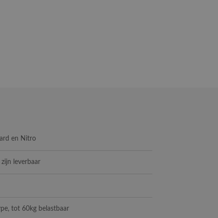
pard en Nitro
 zijn leverbaar
ype, tot 60kg belastbaar