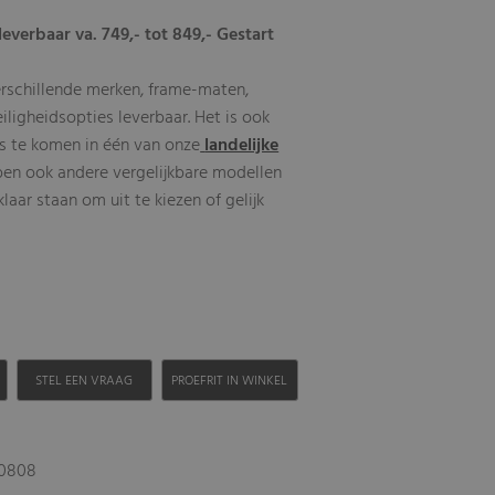
leverbaar va. 749,- tot 849,- Gestart
erschillende merken, frame-maten,
eiligheidsopties leverbaar. Het is ook
s te komen in één van onze
landelijke
ben ook andere vergelijkbare modellen
aar staan om uit te kiezen of gelijk
H
STEL EEN VRAAG
PROEFRIT IN WINKEL
20808