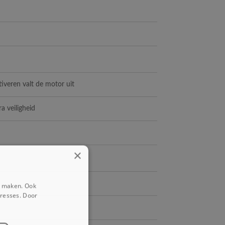
ctiveren valt de motor uit
a veiligheid
×
e maken. Ook
eresses. Door