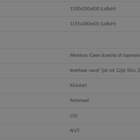
1330x330x830
(LxBxH)
1155x380x605
(LxBxH)
Merkloos (Geen licentie) of topmerke
leverbaar vanaf 7pk tot 12pk 50cc 2
Kickstart
Automaat
CDI
N.V.T