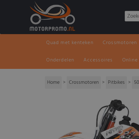
Quad met kenteken
Crossmotoren
Onderdelen
Accessoires
Online
Home
>
Crossmotoren
>
Pitbikes
>
5