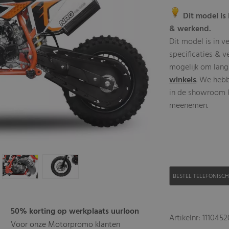
Dit model is 
& werkend.
Dit model is in v
specificaties & v
mogelijk om lang
winkels
. We heb
in de showroom kl
meenemen.
BESTEL TELEFONISC
50% korting op werkplaats uurloon
Artikelnr: 111045
Voor onze Motorpromo klanten