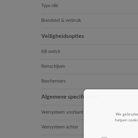
Type olie
Brandstof & verbruik
Veiligheidsopties
Kill switch
Remschijven
Beschermers
Algemene specificaties
Veersysteem voorkant
We gebruike
helpen cooki
Veersysteem achter