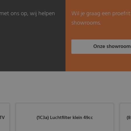
met ons op, wij helpen
Wil je graag een proefr
showrooms.
Onze showroom
ATV
(1C3a) Luchtfilter klein 49cc
(8