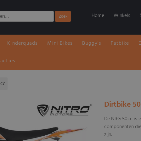
Home
Winkels
Kinderquads
Mini Bikes
Buggy's
Fatbike
 acties
0cc
Dirtbike 5
De NRG 50cc is e
componenten die 
zijn.