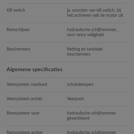
Kill switch
ja, voorzien van kill switch, bij
het activeren valt de motor uit
Remschijven
hydraulische schijfremmen,
voor extra veiligheid
Beschermers
Ketting en tandwiel
beschermers
Algemene specificaties
Veersysteem voorkant
schokdempers
Veersysteem achter
Veerpoot
Remsysteem voor
hydraulische schijfremmen
geventileerd
Remsysteem achter
hydraulische schijfremmen