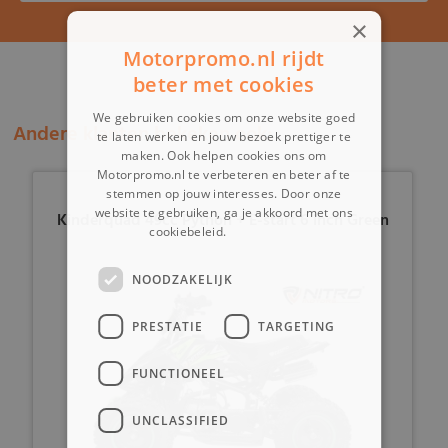
×
Motorpromo.nl rijdt
beter met cookies
We gebruiken cookies om onze website goed
Andere klanten bekeken ook:
te laten werken en jouw bezoek prettiger te
maken. Ook helpen cookies ons om
Motorpromo.nl te verbeteren en beter af te
stemmen op jouw interesses. Door onze
website te gebruiken, ga je akkoord met ons
Kinderquad 49cc Python + E-start 6 inch Green
cookiebeleid.
Lees verder
NOODZAKELIJK
PRESTATIE
TARGETING
FUNCTIONEEL
UNCLASSIFIED