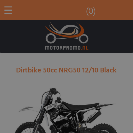
☰
(0)
Dirtbike 50cc NRG50 12/10 Black