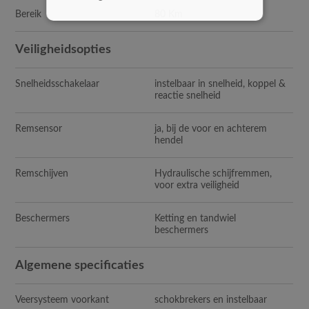
Bereik
80 Km
Veiligheidsopties
Snelheidsschakelaar
instelbaar in snelheid, koppel &
reactie snelheid
Remsensor
ja, bij de voor en achterem
hendel
Remschijven
Hydraulische schijfremmen,
voor extra veiligheid
Beschermers
Ketting en tandwiel
beschermers
Algemene specificaties
Veersysteem voorkant
schokbrekers en instelbaar