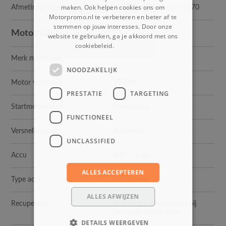
maken. Ook helpen cookies ons om
Afmetingen voertuig
L1850mm B770mm H1070
Motorpromo.nl te verbeteren en beter af te
stemmen op jouw interesses. Door onze
Motorisch
website te gebruiken, ga je akkoord met ons
cookiebeleid.
Lees verder
Merk motorblok
NOODZAKELIJK
Motor vermogen
2500W
PRESTATIE
TARGETING
Startmechanisme
Contactslot
FUNCTIONEEL
Versnellingsbak
Automaat
UNCLASSIFIED
Accu
60V - 45 ah
ALLES ACCEPTEREN
Type accu
LG Lithium
ALLES AFWIJZEN
Recuperatie
Ja (Energie terugwinnen bij
vertragen of remmen)
DETAILS WEERGEVEN