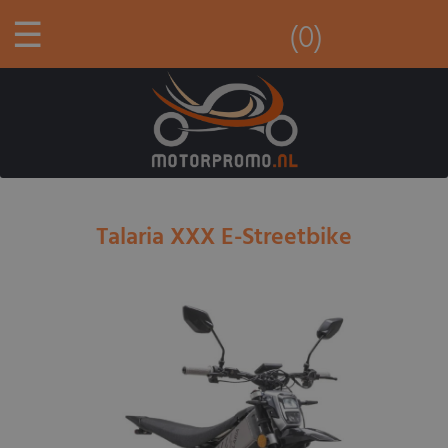
☰
(0)
Talaria XXX E-Streetbike