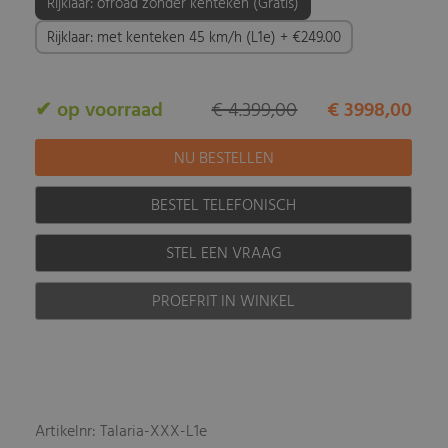
Rijklaar: ofroad zonder kenteken (Gratis)
Rijklaar: met kenteken 45 km/h (L1e) + €249.00
✔ op voorraad
€ 4.399,00
€ 3998,00
BESTEL TELEFONISCH
STEL EEN VRAAG
PROEFRIT IN WINKEL
Artikelnr: Talaria-XXX-L1e