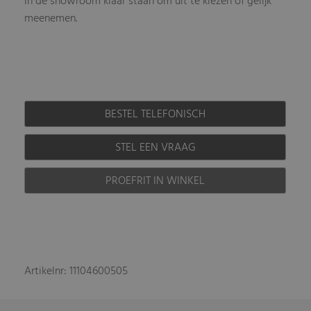
in de showroom klaar staan om uit te kiezen of gelijk
meenemen.
BESTEL TELEFONISCH
STEL EEN VRAAG
PROEFRIT IN WINKEL
Artikelnr: 11104600505