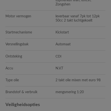
topmerken lifan, loncin,
Zongshen
Motor vermogen
leverbaar vanaf 7pk tot 12pk
50cc 2 takt luchtgekoelt
Startmechanisme
Kickstart
Versnellingsbak
Automaat
CDI
Ontsteking
Accu
N.V.T
Type olie
2 takt olie mixen met euro 98
Brandstof & verbruik
mengsmering 1:20
Veiligheidsopties