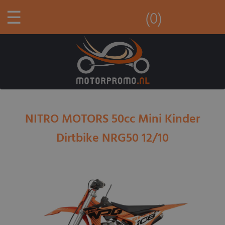
☰
(0)
NITRO MOTORS 50cc Mini Kinder
Dirtbike NRG50 12/10