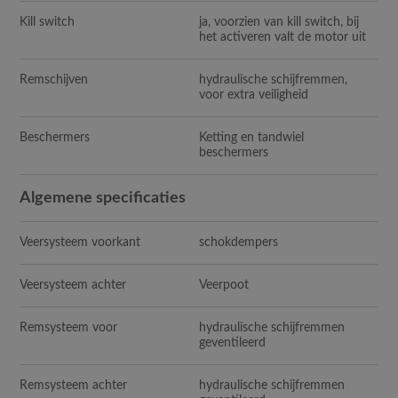
Kill switch
ja, voorzien van kill switch, bij
het activeren valt de motor uit
Remschijven
hydraulische schijfremmen,
voor extra veiligheid
Beschermers
Ketting en tandwiel
beschermers
Algemene specificaties
Veersysteem voorkant
schokdempers
Veersysteem achter
Veerpoot
Remsysteem voor
hydraulische schijfremmen
geventileerd
Remsysteem achter
hydraulische schijfremmen