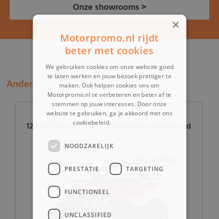
Onze showrooms >
×
Motorpromo.nl rijdt
beter met cookies
We gebruiken cookies om onze website goed
te laten werken en jouw bezoek prettiger te
Andere klanten bekeken ook:
maken. Ook helpen cookies ons om
Motorpromo.nl te verbeteren en beter af te
stemmen op jouw interesses. Door onze
website te gebruiken, ga je akkoord met ons
cookiebeleid.
Lees verder
1200W Eco mini Kinder Quad Torino Sport 6 red
NOODZAKELIJK
PRESTATIE
TARGETING
FUNCTIONEEL
UNCLASSIFIED