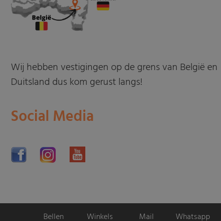
Wij hebben vestigingen op de grens van België en
Duitsland dus kom gerust langs!
Social Media
Bellen
Winkels
Mail
Whatsapp
Motorpromo.nl door
ProShops