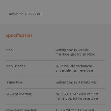
Artikelnr: 11116560101
Specificaties
Merk
verkrijgbaar in licentie
merkloos, gepard en Nitro
Merk licentie
ja, vrijwel alle technische
onderdelen zijn leverbaar
Frame type
verkrijgbaar in 3 staaldiktes
Gewicht voertuig
ca. 95kg. afhankelijk van het
frametype, tot kg belastbaar
Afmetingen voertuig
1850x790x1130
(LxBxH)