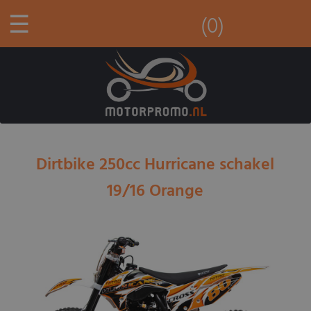
☰
(0)
Dirtbike 250cc Hurricane schakel
19/16 Orange