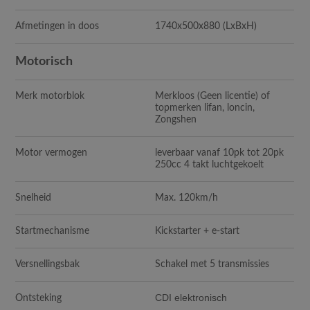
Afmetingen in doos
1740x500x880
(LxBxH)
Motorisch
Merk motorblok
Merkloos (Geen licentie) of
topmerken lifan, loncin,
Zongshen
Motor vermogen
leverbaar vanaf 10pk tot 20pk
250cc 4 takt luchtgekoelt
Snelheid
Max. 120km/h
Startmechanisme
Kickstarter + e-start
Versnellingsbak
Schakel met 5 transmissies
CDI elektronisch
Ontsteking