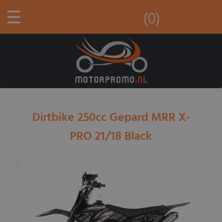
☰
(0)
Dirtbike 250cc Gepard MRR X-
PRO 21/18 Black