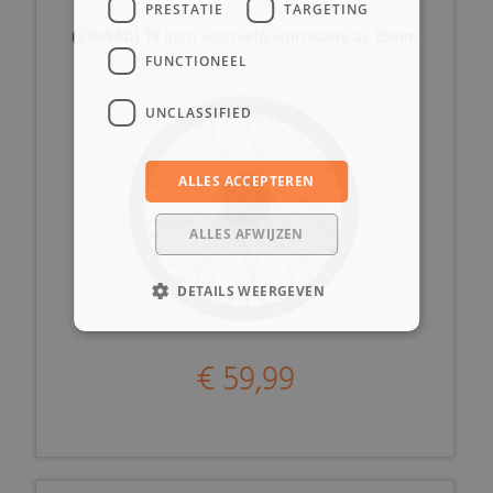
PRESTATIE
TARGETING
(219A4b) 19 inch voorvelg Hurricane as 15mm
FUNCTIONEEL
UNCLASSIFIED
ALLES ACCEPTEREN
ALLES AFWIJZEN
DETAILS WEERGEVEN
€ 59,99