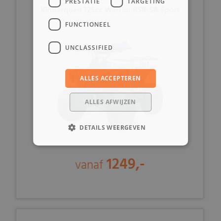
PRESTATIE
TARGETING
Kinderquad 125cc Warrior RS8-SA Sport
FUNCTIONEEL
UNCLASSIFIED
ALLES ACCEPTEREN
ALLES AFWIJZEN
DETAILS WEERGEVEN
1249,-
vanaf