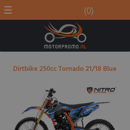
☰
(0)
Dirtbike 250cc Tornado 21/18 Blue