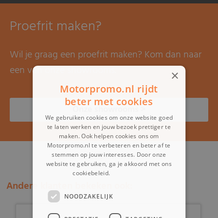
Proefrit maken?
Wil je graag een proefrit maken? Kom dan naar
een van onze showrooms.
×
Motorpromo.nl rijdt
beter met cookies
Onze showrooms >
We gebruiken cookies om onze website goed
te laten werken en jouw bezoek prettiger te
maken. Ook helpen cookies ons om
Motorpromo.nl te verbeteren en beter af te
stemmen op jouw interesses. Door onze
website te gebruiken, ga je akkoord met ons
cookiebeleid.
Lees verder
Andere klanten bekeken ook:
NOODZAKELIJK