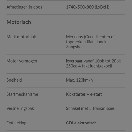
Afmetingen in doos
1740x500x880
(LxBxH)
Motorisch
Merk motorblok
Merkloos (Geen licentie) of
topmerken lifan, loncin,
Zongshen
Motor vermogen
leverbaar vanaf 10pk tot 20pk
250cc 4 takt luchtgekoelt
Snelheid
Max. 120km/h
Startmechanisme
Kickstarter + e-start
Versnellingsbak
Schakel met 5 transmissies
CDI elektronisch
Ontsteking