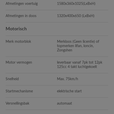
Afmetingen voertuig
1580x360x1025
(LxBxH)
Afmetingen in doos
1320x400x650
(LxBxH)
Motorisch
Merk motorblok
Merkloos (Geen licentie) of
topmerken lifan, loncin,
Zongshen
Motor vermogen
leverbaar vanaf 7pk tot 12pk
125cc 4 takt luchtgekoelt
Snelheid
Max. 75km/h
Startmechanisme
elektrische start
Versnellingsbak
automaat