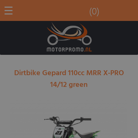
☰
(0)
Dirtbike Gepard 110cc MRR X-PRO
14/12 green