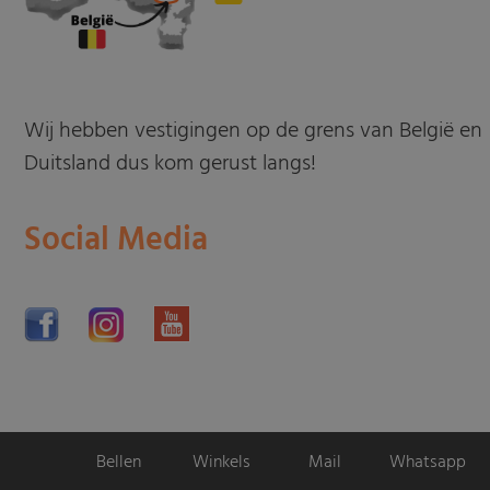
Wij hebben vestigingen op de grens van België en
Duitsland dus kom gerust langs!
Social Media
Bellen
Winkels
Mail
Whatsapp
Motorpromo.nl door
ProShops