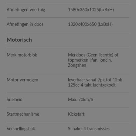
Afmetingen voertuig
1580x360x1025
(LxBxH)
Afmetingen in doos
1320x400x650
(LxBxH)
Motorisch
Merk motorblok
Merkloos (Geen licentie) of
topmerken lifan, loncin,
Zongshen
Motor vermogen
leverbaar vanaf 7pk tot 12pk
125cc 4 takt luchtgekoelt
Snelheid
Max. 70km/h
Startmechanisme
Kickstart
Versnellingsbak
Schakel 4 transmissies