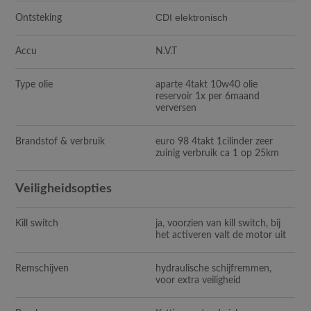
CDI elektronisch
Ontsteking
Accu
N.V.T
Type olie
aparte 4takt 10w40 olie
reservoir 1x per 6maand
verversen
Brandstof & verbruik
euro 98 4takt 1cilinder zeer
zuinig verbruik ca 1 op 25km
Veiligheidsopties
Kill switch
ja, voorzien van kill switch, bij
het activeren valt de motor uit
Remschijven
hydraulische schijfremmen,
voor extra veiligheid