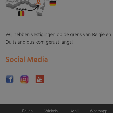
Wij hebben vestigingen op de grens van België en
Duitsland dus kom gerust langs!
Social Media
Bellen
Winkels
Mail
Whatsapp
Motorpromo.nl door
ProShops