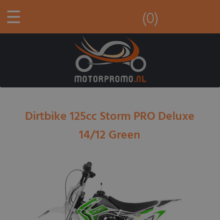
☰
(0)
Dirtbike 125cc Storm PRO Deluxe
14/12 Green