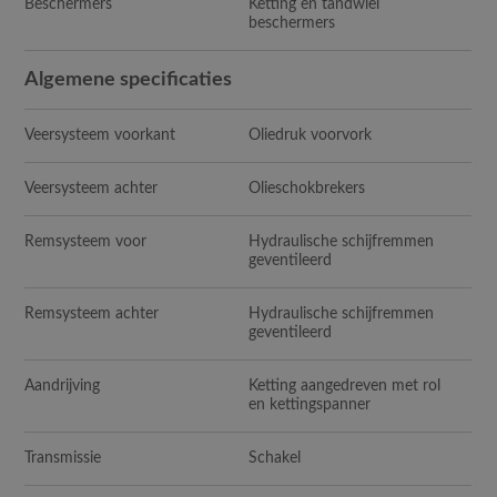
Beschermers
Ketting en tandwiel
beschermers
Algemene specificaties
Veersysteem voorkant
Oliedruk voorvork
Veersysteem achter
Olieschokbrekers
Remsysteem voor
Hydraulische schijfremmen
geventileerd
Remsysteem achter
Hydraulische schijfremmen
geventileerd
Aandrijving
Ketting aangedreven met rol
en kettingspanner
Transmissie
Schakel