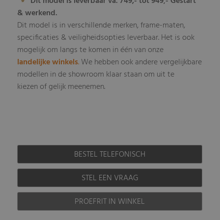
Dit model is leverbaar va. 749,- tot 949
- Gestart
,
& werkend.
Dit model is in verschillende merken, frame-maten,
specificaties & veiligheidsopties leverbaar
Het is ook
.
mogelijk om langs te komen in één van onze
landelijke winkels
.
We hebben ook andere vergelijkbare
modellen in de showroom klaar staan om uit te
kiezen of gelijk meenemen.
BESTEL TELEFONISCH
STEL EEN VRAAG
PROEFRIT IN WINKEL