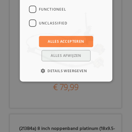
FUNCTIONEEL
UNCLASSIFIED
ALLES ACCEPTEREN
ALLES AFWIJZEN
DETAILS WEERGEVEN
€ 79,99
(213B4a) 8 inch noppenband platinum (18x9.5-