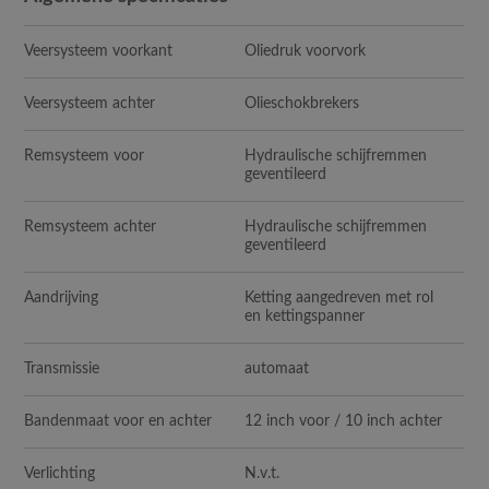
Veersysteem voorkant
Oliedruk voorvork
Veersysteem achter
Olieschokbrekers
Remsysteem voor
Hydraulische schijfremmen
geventileerd
Remsysteem achter
Hydraulische schijfremmen
geventileerd
Aandrijving
Ketting aangedreven met rol
en kettingspanner
Transmissie
automaat
Bandenmaat voor en achter
12 inch voor / 10 inch achter
Verlichting
N.v.t.