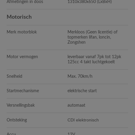
Afmetingen in doos
1310x380x650
(LxBxH)
Motorisch
Merk motorblok
Merkloos (Geen licentie) of
topmerken lifan, loncin,
Zongshen
Motor vermogen
leverbaar vanaf 7pk tot 12pk
125cc 4 takt luchtgekoelt
Snelheid
Max. 70km/h
Startmechanisme
elektrische start
Versnellingsbak
automaat
CDI elektronisch
Ontsteking
Accu
12V