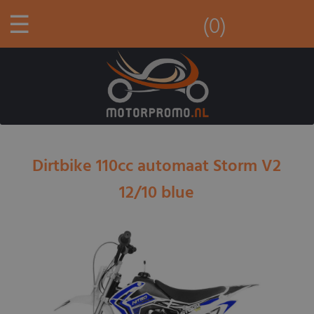
☰
(0)
Dirtbike 110cc automaat Storm V2
12/10 blue