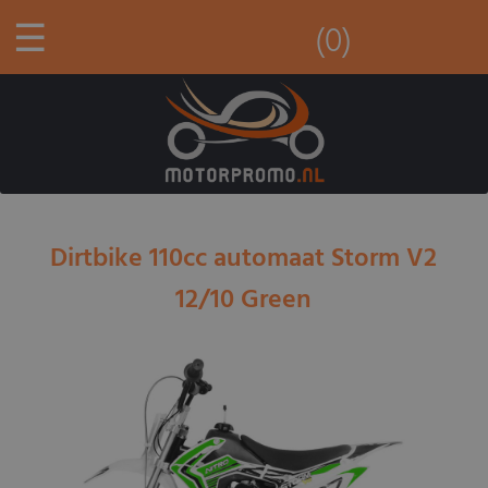
☰
(0)
Dirtbike 110cc automaat Storm V2
12/10 Green