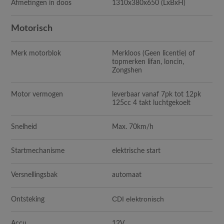
Afmetingen in doos
1310x380x650
(LxBxH)
Motorisch
Merk motorblok
Merkloos (Geen licentie) of
topmerken lifan, loncin,
Zongshen
Motor vermogen
leverbaar vanaf 7pk tot 12pk
125cc 4 takt luchtgekoelt
Snelheid
Max. 70km/h
Startmechanisme
elektrische start
Versnellingsbak
automaat
CDI elektronisch
Ontsteking
Accu
12V