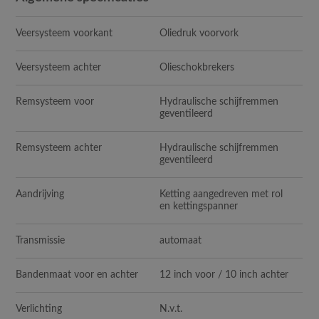
Veersysteem voorkant
Oliedruk voorvork
Veersysteem achter
Olieschokbrekers
Remsysteem voor
Hydraulische schijfremmen
geventileerd
Remsysteem achter
Hydraulische schijfremmen
geventileerd
Aandrijving
Ketting aangedreven met rol
en kettingspanner
Transmissie
automaat
Bandenmaat voor en achter
12 inch voor / 10 inch achter
Verlichting
N.v.t.