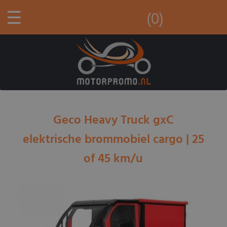
☰
(0)
Geco Heavy Truck gxC
elektrische brommobiel cargo | 25
of 45 km/u