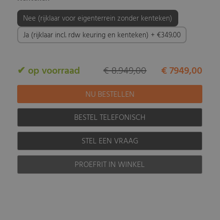
Nee (rijklaar voor eigenterrein zonder kenteken)
Ja (rijklaar incl. rdw keuring en kenteken) + €349.00
✔ op voorraad
€ 8.949,00
€ 7949,00
BESTEL TELEFONISCH
STEL EEN VRAAG
PROEFRIT IN WINKEL