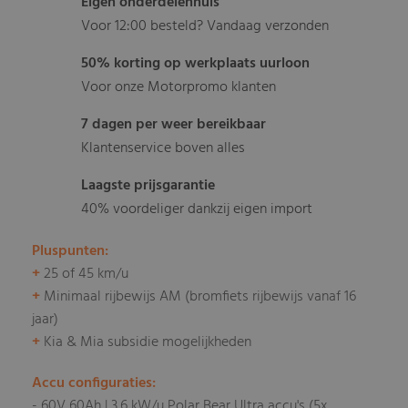
Eigen onderdelenhuis
Voor 12:00 besteld? Vandaag verzonden
50% korting op werkplaats uurloon
Voor onze Motorpromo klanten
7 dagen per weer bereikbaar
Klantenservice boven alles
Laagste prijsgarantie
40% voordeliger dankzij eigen import
Pluspunten:
+
25 of 45 km/u
+
Minimaal rijbewijs AM (bromfiets rijbewijs vanaf 16
jaar)
+
Kia & Mia subsidie mogelijkheden
Accu configuraties:
- 60V 60Ah | 3,6 kW/u Polar Bear Ultra accu's (5x