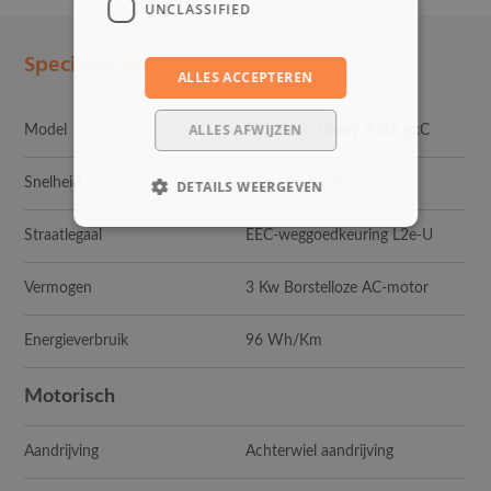
UNCLASSIFIED
Specificaties
ALLES ACCEPTEREN
ALLES AFWIJZEN
Model
EEC Geco Heavy Truck gxC
Snelheid
25 of 45 km/h
DETAILS WEERGEVEN
Straatlegaal
EEC-weggoedkeuring L2e-U
Vermogen
3 Kw Borstelloze AC-motor
Energieverbruik
96 Wh/Km
Motorisch
Aandrijving
Achterwiel aandrijving