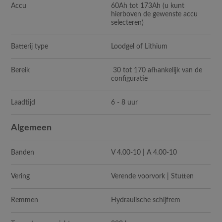
Accu
60Ah tot 173Ah (u kunt
hierboven de gewenste accu
selecteren)
Batterij type
Loodgel of Lithium
Bereik
30 tot 170 afhankelijk van de
configuratie
Laadtijd
6 - 8 uur
Algemeen
Banden
V 4.00-10 | A 4.00-10
Vering
Verende voorvork | Stutten
Remmen
Hydraulische schijfrem