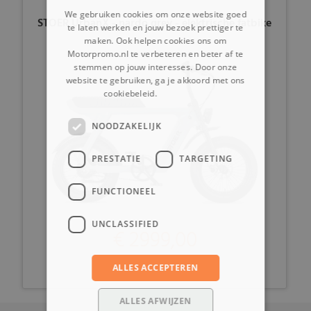
We gebruiken cookies om onze website goed
STOER UrbanX - nardo grey - elektrische fatbike
te laten werken en jouw bezoek prettiger te
maken. Ook helpen cookies ons om
Motorpromo.nl te verbeteren en beter af te
stemmen op jouw interesses. Door onze
website te gebruiken, ga je akkoord met ons
cookiebeleid.
Lees verder
NOODZAKELIJK
PRESTATIE
TARGETING
FUNCTIONEEL
UNCLASSIFIED
€ 2999,00
ALLES ACCEPTEREN
ALLES AFWIJZEN