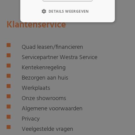
DETAILS WEERGEVEN
Klantenservice
Quad leasen/financieren
Servicepartner Westra Service
Kentekenregeling
Bezorgen aan huis
Werkplaats
Onze showrooms
Algemene voorwaarden
Privacy
Veelgestelde vragen