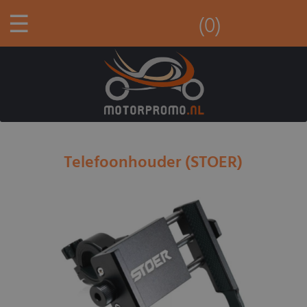
☰
(0)
Telefoonhouder (STOER)