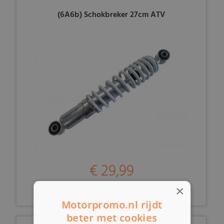
(6A6b) Schokbreker 27cm ATV
€ 29,99
×
Motorpromo.nl rijdt
beter met cookies