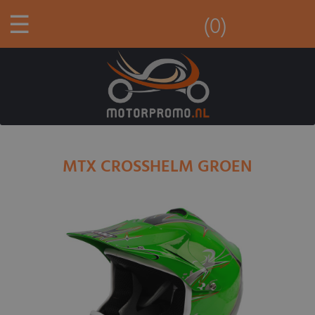
☰
(0)
MTX CROSSHELM GROEN