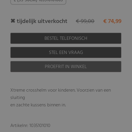
L (55-56CM) 103510101003
✖ tijdelijk uitverkocht
€ 99,00
€ 74,99
BESTEL TELEFONISCH
STEL EEN VRAAG
PROEFRIT IN WINKEL
Xtreme crosshelm voor kinderen. Voorzien van een
sluiting
en zachte kussens binnen in.
Artikelnr: 1035101010