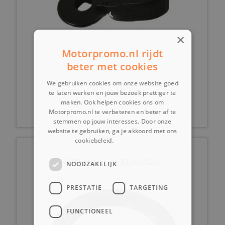
×
Motorpromo.nl rijdt
beter met cookies
We gebruiken cookies om onze website goed
€ 4,99
te laten werken en jouw bezoek prettiger te
maken. Ook helpen cookies ons om
Motorpromo.nl te verbeteren en beter af te
stemmen op jouw interesses. Door onze
website te gebruiken, ga je akkoord met ons
cookiebeleid.
Lees verder
(8J4b) Keerring 42x62x12x2
NOODZAKELIJK
PRESTATIE
TARGETING
FUNCTIONEEL