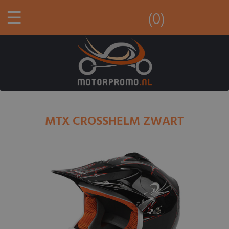
☰
(0)
MTX CROSSHELM ZWART