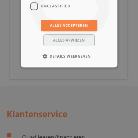
UNCLASSIFIED
ALLES ACCEPTEREN
ALLES AFWIJZEN
€ 12,99
DETAILS WEERGEVEN
Klantenservice
Quad leasen/financieren