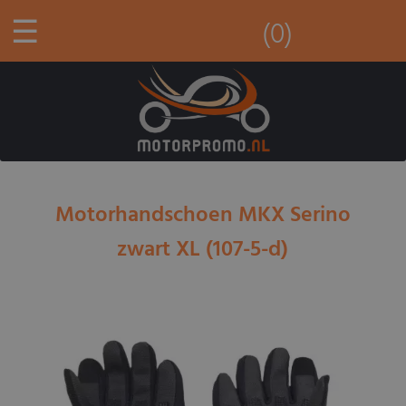
☰
(0)
Motorhandschoen MKX Serino
zwart XL (107-5-d)