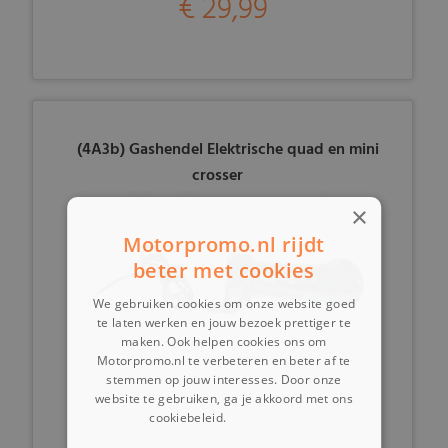
€ 29,99
(4A3b) Gashendel Elektrische quad en mini
crosser
×
Motorpromo.nl rijdt
beter met cookies
We gebruiken cookies om onze website goed
te laten werken en jouw bezoek prettiger te
maken. Ook helpen cookies ons om
Motorpromo.nl te verbeteren en beter af te
stemmen op jouw interesses. Door onze
website te gebruiken, ga je akkoord met ons
cookiebeleid.
Lees verder