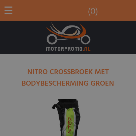
☰
(0)
NITRO CROSSBROEK MET
BODYBESCHERMING GROEN