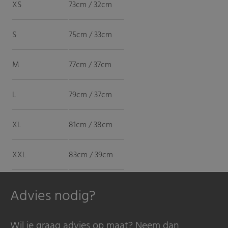
XS
73cm / 32cm
S
75cm / 33cm
M
77cm / 37cm
L
79cm / 37cm
XL
81cm / 38cm
XXL
83cm / 39cm
Advies nodig?
Wil je graag advies op maat? Neem dan