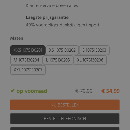
Klantenservice boven alles
Laagste prijsgarantie
40% voordeliger dankzij eigen import
Maten
XXS 1075130201
XS 1075130202
S 1075130203
M 1075130204
L 1075130205
XL 1075130206
XXL 1075130207
✔ op voorraad
€ 79,99
€ 54,99
BESTEL TELEFONISCH